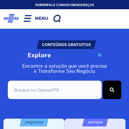
SOBRE
FALE CONOSCO
ENDEREÇOS
MENU
CONTEÚDOS GRATUITOS
Explore
N
o
s
s
o
s
A
Encontre a solução que você precisa
e Transforme Seu Negócio
ARQUIVOS
ARTIGOS