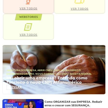
VER TODOS
VER TODOS
WEBSTORIES
VER TODOS
ABERTURA DE EMPRESA
,
ABRIR CNPJ
,
CNPJ ALFANUMÉRICO
,
EMPREENDEDORISMO
,
NOVO FORMATO DE CNPJ
,
RECEITA FEDERAL
Vai abrir uma empresa? Entenda como
funciona o novo CNPJ Alfanumérico
ACESSAR
Como ORGANIZAR sua EMPRESA. Reduzir
erros e crescer com SEGURANÇA.