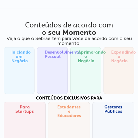
Conteúdos de acordo com
o
seu Momento
Veja o que o Sebrae tem para você de acordo com o seu
momento:
Iniciando
Desenvolvimento
Aprimorando
Expandindo
um
Pessoal
o
o
Negócio
Negócio
Negócio
CONTEÚDOS EXCLUSIVOS PARA
Para
Estudantes
Gestores
Startups
e
Públicos
Educadores