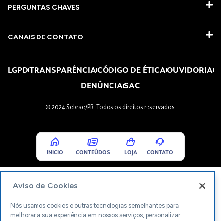
PERGUNTAS CHAVES​
CANAIS DE CONTATO
LGPD
TRANSPARÊNCIA
CÓDIGO DE ÉTICA
OUVIDORIA
DENÚNCIA
SAC
© 2024 Sebrae/PR. Todos os direitos reservados.
INICIO
CONTEÚDOS
LOJA
CONTATO
Aviso de Cookies
Nós usamos cookies e outras tecnologias semelhantes para
melhorar a sua experiência em nossos serviços, personalizar