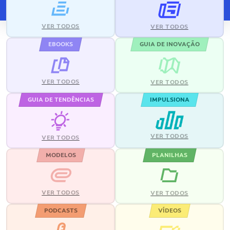
VER TODOS
VER TODOS
EBOOKS
GUIA DE INOVAÇÃO
VER TODOS
VER TODOS
GUIA DE TENDÊNCIAS
IMPULSIONA
VER TODOS
VER TODOS
MODELOS
PLANILHAS
VER TODOS
VER TODOS
PODCASTS
VÍDEOS