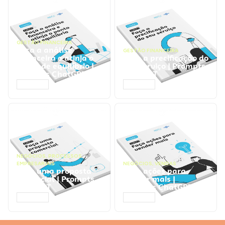
GESTÃO FINANCEIRA
Faça a análise
GESTÃO FINANCEIRA
financeira e atinja o
Faça a precificação do
ponto de equilíbrio |
seu serviço | Prompts
Prompts ChatGPT
ChatGPT
ACESSAR
ACESSAR
NEGÓCIOS
,
PROCESSOS
EMPRESARIAIS
NEGÓCIOS
,
VENDAS
Faça uma proposta
Faça ações para
comercial | Prompts
vender mais |
ChatGPT
Prompts ChatGPT
ACESSAR
ACESSAR