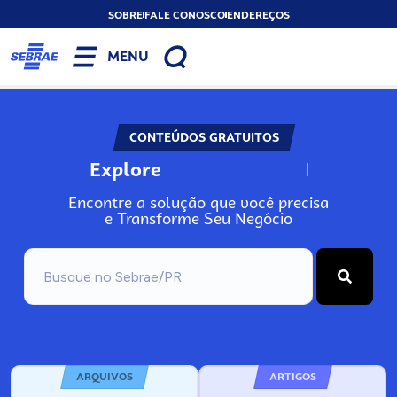
SOBRE
FALE CONOSCO
ENDEREÇOS
MENU
CONTEÚDOS GRATUITOS
Explore
N
o
s
s
o
s
A
Encontre a solução que você precisa
e Transforme Seu Negócio
ARQUIVOS
ARTIGOS