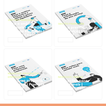
GESTÃO FINANCEIRA
Faça a análise
GESTÃO FINANCEIRA
financeira e atinja o
Faça a precificação do
ponto de equilíbrio |
seu serviço | Prompts
Prompts ChatGPT
ChatGPT
ACESSAR
ACESSAR
NEGÓCIOS
,
PROCESSOS
EMPRESARIAIS
NEGÓCIOS
,
VENDAS
Faça uma proposta
Faça ações para
comercial | Prompts
vender mais |
ChatGPT
Prompts ChatGPT
ACESSAR
ACESSAR