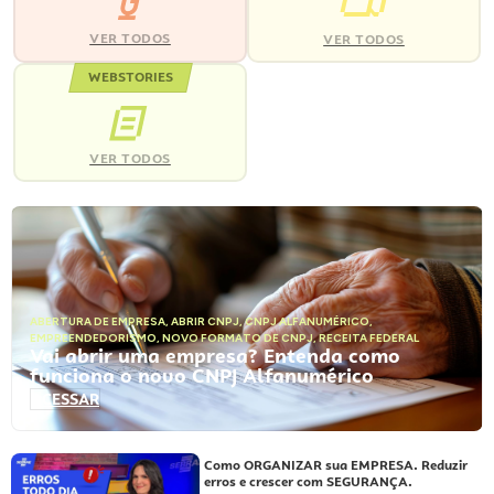
VER TODOS
VER TODOS
WEBSTORIES
VER TODOS
ABERTURA DE EMPRESA
,
ABRIR CNPJ
,
CNPJ ALFANUMÉRICO
,
EMPREENDEDORISMO
,
NOVO FORMATO DE CNPJ
,
RECEITA FEDERAL
Vai abrir uma empresa? Entenda como
funciona o novo CNPJ Alfanumérico
ACESSAR
Como ORGANIZAR sua EMPRESA. Reduzir
erros e crescer com SEGURANÇA.