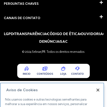
PERGUNTAS CHAVES​
CANAIS DE CONTATO
LGPD
TRANSPARÊNCIA
CÓDIGO DE ÉTICA
OUVIDORIA
DENÚNCIA
SAC
© 2024 Sebrae/PR. Todos os direitos reservados.
INICIO
CONTEÚDOS
LOJA
CONTATO
Aviso de Cookies
Nós usamos cookies e outras tecnologias semelhantes para
melhorar a sua experiência em nossos serviços, personalizar