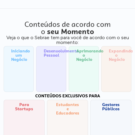
Conteúdos de acordo com
o
seu Momento
Veja o que o Sebrae tem para você de acordo com o seu
momento:
Iniciando
Desenvolvimento
Aprimorando
Expandindo
um
Pessoal
o
o
Negócio
Negócio
Negócio
CONTEÚDOS EXCLUSIVOS PARA
Para
Estudantes
Gestores
Startups
e
Públicos
Educadores