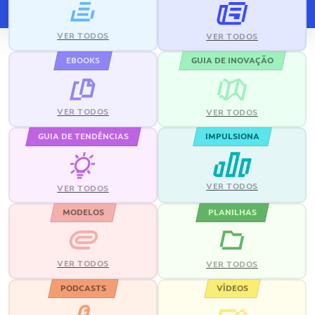
VER TODOS
VER TODOS
EBOOKS
GUIA DE INOVAÇÃO
VER TODOS
VER TODOS
GUIA DE TENDÊNCIAS
IMPULSIONA
VER TODOS
VER TODOS
MODELOS
PLANILHAS
VER TODOS
VER TODOS
PODCASTS
VÍDEOS