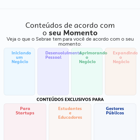
Conteúdos de acordo com
o
seu Momento
Veja o que o Sebrae tem para você de acordo com o seu
momento:
Iniciando
Desenvolvimento
Aprimorando
Expandindo
um
Pessoal
o
o
Negócio
Negócio
Negócio
CONTEÚDOS EXCLUSIVOS PARA
Para
Estudantes
Gestores
Startups
e
Públicos
Educadores