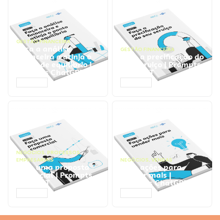
GESTÃO FINANCEIRA
Faça a análise
GESTÃO FINANCEIRA
financeira e atinja o
Faça a precificação do
ponto de equilíbrio |
seu serviço | Prompts
Prompts ChatGPT
ChatGPT
ACESSAR
ACESSAR
NEGÓCIOS
,
PROCESSOS
EMPRESARIAIS
NEGÓCIOS
,
VENDAS
Faça uma proposta
Faça ações para
comercial | Prompts
vender mais |
ChatGPT
Prompts ChatGPT
ACESSAR
ACESSAR