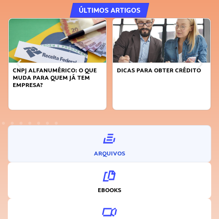
ÚLTIMOS ARTIGOS
E
DICAS PARA OBTER CRÉDITO
FAÇA A DIFERENÇA: SEJA
SUSTENTÁVEL, SEJA
INOVADOR
ARQUIVOS
EBOOKS