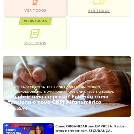
VER TODOS
VER TODOS
WEBSTORIES
VER TODOS
ABERTURA DE EMPRESA
,
ABRIR CNPJ
,
CNPJ ALFANUMÉRICO
,
EMPREENDEDORISMO
,
NOVO FORMATO DE CNPJ
,
RECEITA FEDERAL
Vai abrir uma empresa? Entenda como
funciona o novo CNPJ Alfanumérico
ACESSAR
Como ORGANIZAR sua EMPRESA. Reduzir
erros e crescer com SEGURANÇA.