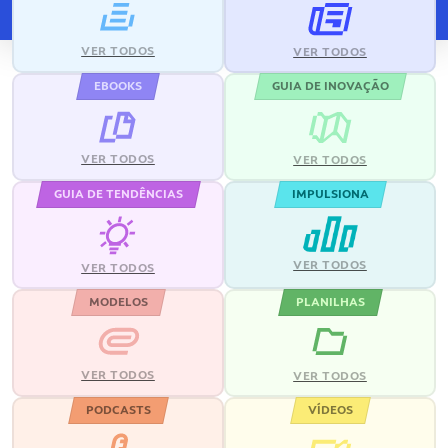
VER TODOS
VER TODOS
EBOOKS
GUIA DE INOVAÇÃO
VER TODOS
VER TODOS
GUIA DE TENDÊNCIAS
IMPULSIONA
VER TODOS
VER TODOS
MODELOS
PLANILHAS
VER TODOS
VER TODOS
PODCASTS
VÍDEOS