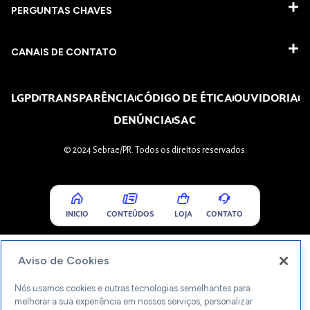
PERGUNTAS CHAVES​
CANAIS DE CONTATO
LGPD
TRANSPARÊNCIA
CÓDIGO DE ÉTICA
OUVIDORIA
DENÚNCIA
SAC
© 2024 Sebrae/PR. Todos os direitos reservados.
INICIO
CONTEÚDOS
LOJA
CONTATO
Aviso de Cookies
Nós usamos cookies e outras tecnologias semelhantes para
melhorar a sua experiência em nossos serviços, personalizar