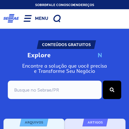
SOBRE
FALE CONOSCO
ENDEREÇOS
MENU
CONTEÚDOS GRATUITOS
Explore
N
o
s
s
o
s
A
Encontre a solução que você precisa
e Transforme Seu Negócio
ARQUIVOS
ARTIGOS