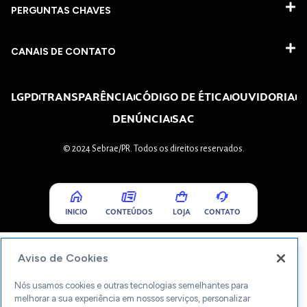
PERGUNTAS CHAVES​
CANAIS DE CONTATO
LGPD
TRANSPARÊNCIA
CÓDIGO DE ÉTICA
OUVIDORIA
DENÚNCIA
SAC
© 2024 Sebrae/PR. Todos os direitos reservados.
INICIO
CONTEÚDOS
LOJA
CONTATO
Aviso de Cookies
Nós usamos cookies e outras tecnologias semelhantes para
melhorar a sua experiência em nossos serviços, personalizar