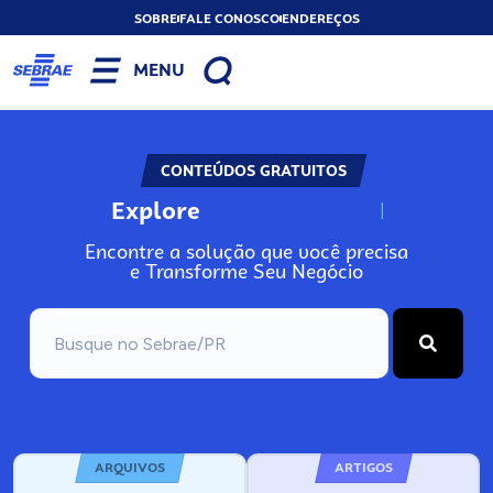
SOBRE
FALE CONOSCO
ENDEREÇOS
MENU
CONTEÚDOS GRATUITOS
Explore
N
o
s
s
o
s
A
Encontre a solução que você precisa
e Transforme Seu Negócio
ARQUIVOS
ARTIGOS