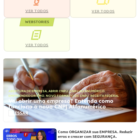
VER TODOS
VER TODOS
WEBSTORIES
VER TODOS
ABERTURA DE EMPRESA
,
ABRIR CNPJ
,
CNPJ ALFANUMÉRICO
,
EMPREENDEDORISMO
,
NOVO FORMATO DE CNPJ
,
RECEITA FEDERAL
Vai abrir uma empresa? Entenda como
funciona o novo CNPJ Alfanumérico
ACESSAR
Como ORGANIZAR sua EMPRESA. Reduzir
erros e crescer com SEGURANÇA.