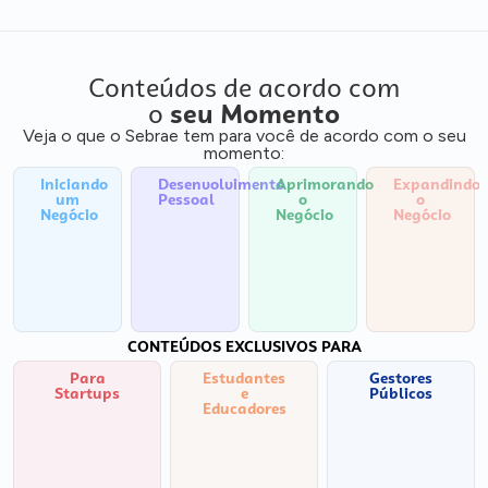
Conteúdos de acordo com
o
seu Momento
Veja o que o Sebrae tem para você de acordo com o seu
momento:
Iniciando
Desenvolvimento
Aprimorando
Expandindo
um
Pessoal
o
o
Negócio
Negócio
Negócio
CONTEÚDOS EXCLUSIVOS PARA
Para
Estudantes
Gestores
Startups
e
Públicos
Educadores