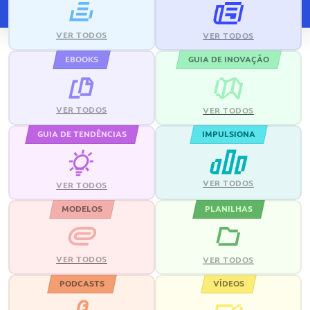
VER TODOS
VER TODOS
EBOOKS
GUIA DE INOVAÇÃO
VER TODOS
VER TODOS
GUIA DE TENDÊNCIAS
IMPULSIONA
VER TODOS
VER TODOS
MODELOS
PLANILHAS
VER TODOS
VER TODOS
PODCASTS
VÍDEOS