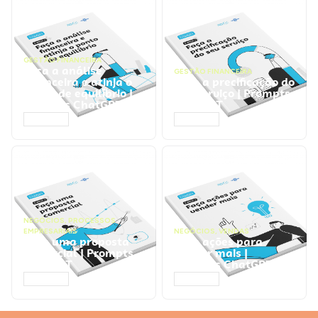
GESTÃO FINANCEIRA
Faça a análise
GESTÃO FINANCEIRA
financeira e atinja o
Faça a precificação do
ponto de equilíbrio |
seu serviço | Prompts
Prompts ChatGPT
ChatGPT
ACESSAR
ACESSAR
NEGÓCIOS
,
PROCESSOS
EMPRESARIAIS
NEGÓCIOS
,
VENDAS
Faça uma proposta
Faça ações para
comercial | Prompts
vender mais |
ChatGPT
Prompts ChatGPT
ACESSAR
ACESSAR