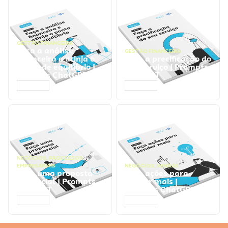
GESTÃO FINANCEIRA
Faça a análise
GESTÃO FINANCEIRA
financeira e atinja o
Faça a precificação do
ponto de equilíbrio |
seu serviço | Prompts
Prompts ChatGPT
ChatGPT
ACESSAR
ACESSAR
NEGÓCIOS
,
PROCESSOS
EMPRESARIAIS
NEGÓCIOS
,
VENDAS
Faça uma proposta
Faça ações para
comercial | Prompts
vender mais |
ChatGPT
Prompts ChatGPT
ACESSAR
ACESSAR