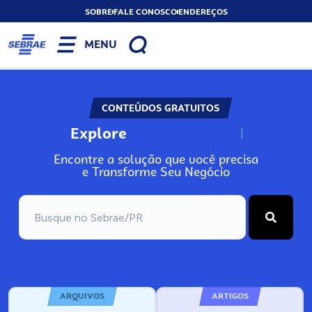
SOBRE
FALE CONOSCO
ENDEREÇOS
MENU
CONTEÚDOS GRATUITOS
Explore
N
o
s
s
o
s
A
Encontre a solução que você precisa
e Transforme Seu Negócio
ARQUIVOS
ARTIGOS