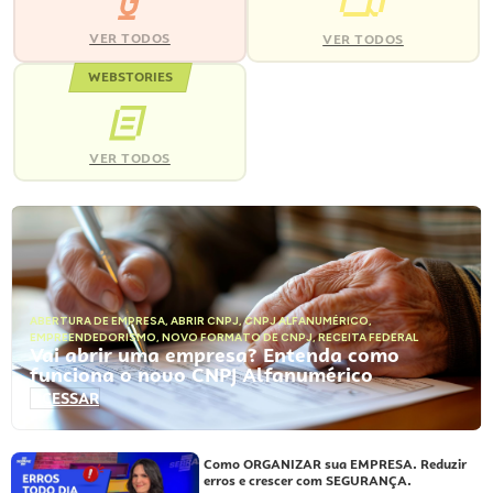
VER TODOS
VER TODOS
WEBSTORIES
VER TODOS
ABERTURA DE EMPRESA
,
ABRIR CNPJ
,
CNPJ ALFANUMÉRICO
,
EMPREENDEDORISMO
,
NOVO FORMATO DE CNPJ
,
RECEITA FEDERAL
Vai abrir uma empresa? Entenda como
funciona o novo CNPJ Alfanumérico
ACESSAR
Como ORGANIZAR sua EMPRESA. Reduzir
erros e crescer com SEGURANÇA.