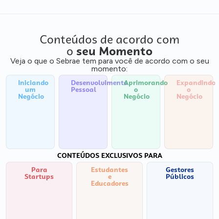
Conteúdos de acordo com
o
seu Momento
Veja o que o Sebrae tem para você de acordo com o seu
momento:
Iniciando
Desenvolvimento
Aprimorando
Expandindo
um
Pessoal
o
o
Negócio
Negócio
Negócio
CONTEÚDOS EXCLUSIVOS PARA
Para
Estudantes
Gestores
Startups
e
Públicos
Educadores