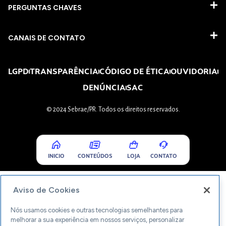
PERGUNTAS CHAVES​
CANAIS DE CONTATO
LGPD
TRANSPARÊNCIA
CÓDIGO DE ÉTICA
OUVIDORIA
DENÚNCIA
SAC
© 2024 Sebrae/PR. Todos os direitos reservados.
INICIO
CONTEÚDOS
LOJA
CONTATO
Aviso de Cookies
Nós usamos cookies e outras tecnologias semelhantes para
melhorar a sua experiência em nossos serviços, personalizar