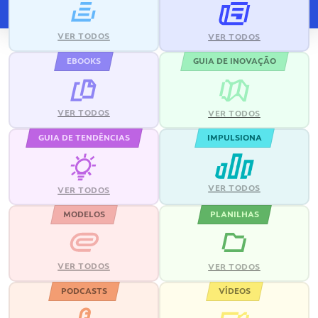
VER TODOS
VER TODOS
EBOOKS
GUIA DE INOVAÇÃO
VER TODOS
VER TODOS
GUIA DE TENDÊNCIAS
IMPULSIONA
VER TODOS
VER TODOS
MODELOS
PLANILHAS
VER TODOS
VER TODOS
PODCASTS
VÍDEOS