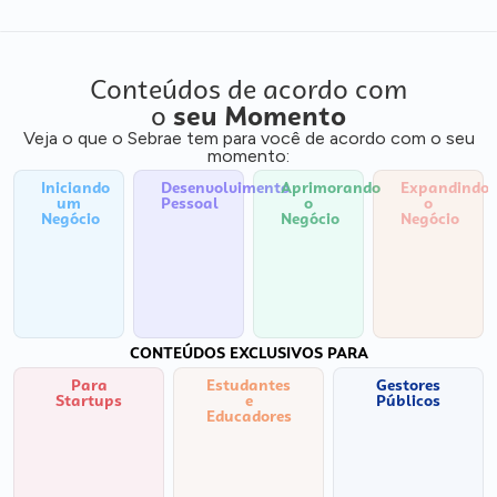
Conteúdos de acordo com
o
seu Momento
Veja o que o Sebrae tem para você de acordo com o seu
momento:
Iniciando
Desenvolvimento
Aprimorando
Expandindo
um
Pessoal
o
o
Negócio
Negócio
Negócio
CONTEÚDOS EXCLUSIVOS PARA
Para
Estudantes
Gestores
Startups
e
Públicos
Educadores