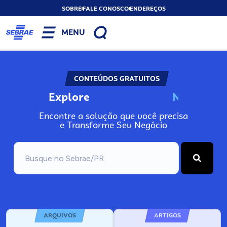
SOBRE
FALE CONOSCO
ENDEREÇOS
MENU
CONTEÚDOS GRATUITOS
Explore
N
o
s
s
o
s
A
Encontre a solução que você precisa
e Transforme Seu Negócio
ARQUIVOS
ARTIGOS