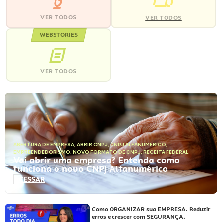
VER TODOS
VER TODOS
WEBSTORIES
VER TODOS
ABERTURA DE EMPRESA
,
ABRIR CNPJ
,
CNPJ ALFANUMÉRICO
,
EMPREENDEDORISMO
,
NOVO FORMATO DE CNPJ
,
RECEITA FEDERAL
Vai abrir uma empresa? Entenda como
funciona o novo CNPJ Alfanumérico
ACESSAR
Como ORGANIZAR sua EMPRESA. Reduzir
erros e crescer com SEGURANÇA.