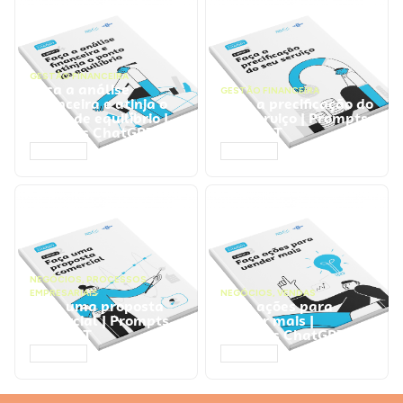
GESTÃO FINANCEIRA
Faça a análise
GESTÃO FINANCEIRA
financeira e atinja o
Faça a precificação do
ponto de equilíbrio |
seu serviço | Prompts
Prompts ChatGPT
ChatGPT
ACESSAR
ACESSAR
NEGÓCIOS
,
PROCESSOS
EMPRESARIAIS
NEGÓCIOS
,
VENDAS
Faça uma proposta
Faça ações para
comercial | Prompts
vender mais |
ChatGPT
Prompts ChatGPT
ACESSAR
ACESSAR