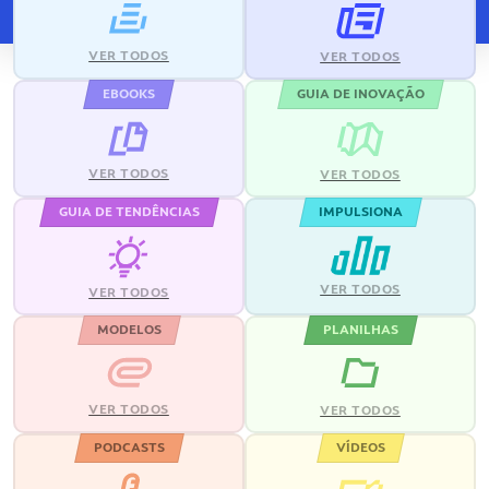
VER TODOS
VER TODOS
EBOOKS
GUIA DE INOVAÇÃO
VER TODOS
VER TODOS
GUIA DE TENDÊNCIAS
IMPULSIONA
VER TODOS
VER TODOS
MODELOS
PLANILHAS
VER TODOS
VER TODOS
PODCASTS
VÍDEOS