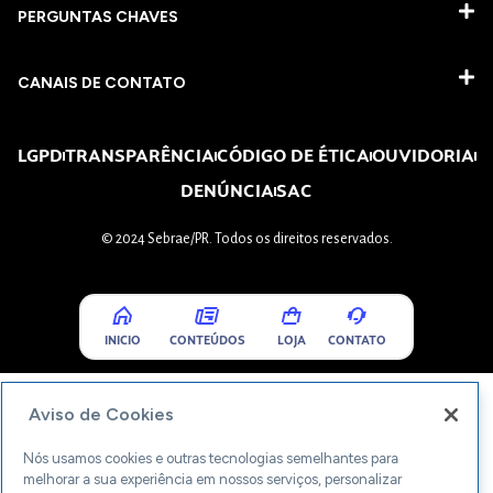
PERGUNTAS CHAVES​
CANAIS DE CONTATO
LGPD
TRANSPARÊNCIA
CÓDIGO DE ÉTICA
OUVIDORIA
DENÚNCIA
SAC
© 2024 Sebrae/PR. Todos os direitos reservados.
INICIO
CONTEÚDOS
LOJA
CONTATO
Aviso de Cookies
Nós usamos cookies e outras tecnologias semelhantes para
melhorar a sua experiência em nossos serviços, personalizar