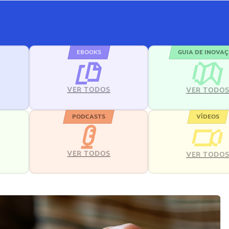
EBOOKS
GUIA DE INOVA
VER TODOS
VER TODO
PODCASTS
VÍDEOS
VER TODOS
VER TODO