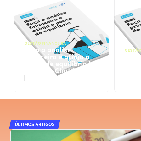
GESTÃO FINANCEIRA
Faça a análise
GESTÃO
financeira e atinja o
Faça
ponto de equilíbrio |
seu 
Prompts ChatGPT
Cha
ACESSAR
ACESS
ÚLTIMOS ARTIGOS