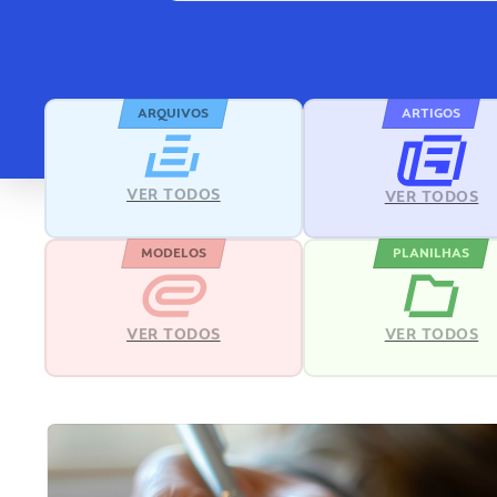
ARQUIVOS
ARTIGOS
VER TODOS
VER TODOS
MODELOS
PLANILHAS
VER TODOS
VER TODOS