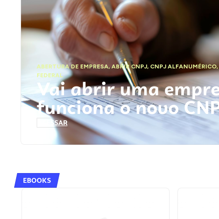
ABERTURA DE EMPRESA
,
ABRIR CNPJ
,
CNPJ ALFANUMÉRICO
FEDERAL
Vai abrir uma empr
funciona o novo CN
ACESSAR
EBOOKS