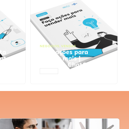
NEGÓCIOS
,
VENDAS
ta
Faça ações para
pts
vender mais |
Prompts ChatGPT
ACESSAR