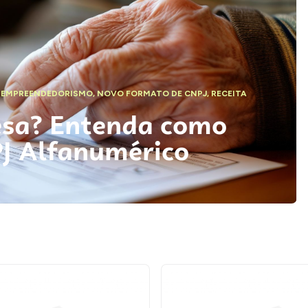
,
EMPREENDEDORISMO
,
NOVO FORMATO DE CNPJ
,
RECEITA
esa? Entenda como
PJ Alfanumérico