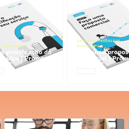
NEGÓCIOS
,
PROCESSOS
 FINANCEIRA
EMPRESARIAIS
 a precificação do
Faça uma propos
serviço | Prompts
comercial | Prom
tGPT
ChatGPT
AR
ACESSAR