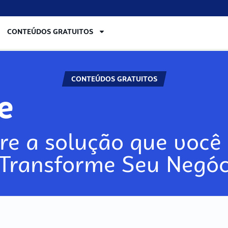
CONTEÚDOS GRATUITOS
CONTEÚDOS GRATUITOS
lore
re a solução que você 
 Transforme Seu Negóc