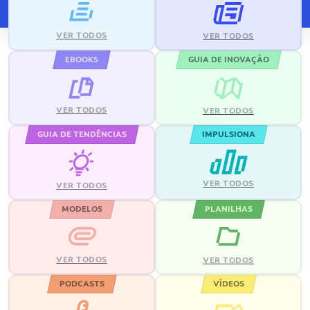
VER TODOS
VER TODOS
EBOOKS
GUIA DE INOVAÇÃO
VER TODOS
VER TODOS
GUIA DE TENDÊNCIAS
IMPULSIONA
VER TODOS
VER TODOS
MODELOS
PLANILHAS
VER TODOS
VER TODOS
PODCASTS
VÍDEOS