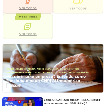
VER TODOS
VER TODOS
WEBSTORIES
VER TODOS
ABERTURA DE EMPRESA
,
ABRIR CNPJ
,
CNPJ ALFANUMÉRICO
,
EMPREENDEDORISMO
,
NOVO FORMATO DE CNPJ
,
RECEITA FEDERAL
Vai abrir uma empresa? Entenda como
funciona o novo CNPJ Alfanumérico
ACESSAR
Como ORGANIZAR sua EMPRESA. Reduzir
erros e crescer com SEGURANÇA.