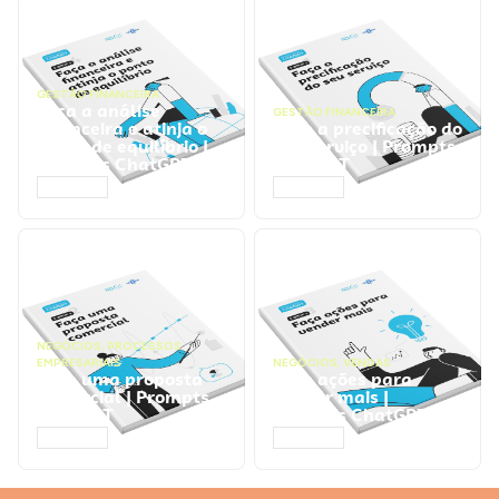
GESTÃO FINANCEIRA
Faça a análise
GESTÃO FINANCEIRA
financeira e atinja o
Faça a precificação do
ponto de equilíbrio |
seu serviço | Prompts
Prompts ChatGPT
ChatGPT
ACESSAR
ACESSAR
NEGÓCIOS
,
PROCESSOS
EMPRESARIAIS
NEGÓCIOS
,
VENDAS
Faça uma proposta
Faça ações para
comercial | Prompts
vender mais |
ChatGPT
Prompts ChatGPT
ACESSAR
ACESSAR