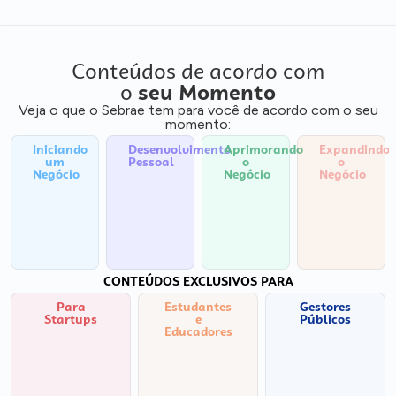
Conteúdos de acordo com
o
seu Momento
Veja o que o Sebrae tem para você de acordo com o seu
momento:
Iniciando
Desenvolvimento
Aprimorando
Expandindo
um
Pessoal
o
o
Negócio
Negócio
Negócio
CONTEÚDOS EXCLUSIVOS PARA
Para
Estudantes
Gestores
Startups
e
Públicos
Educadores