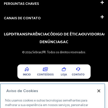
PERGUNTAS CHAVES​
CANAIS DE CONTATO
LGPD
TRANSPARÊNCIA
CÓDIGO DE ÉTICA
OUVIDORIA
DENÚNCIA
SAC
© 2024 Sebrae/PR. Todos os direitos reservados.
INICIO
CONTEÚDOS
LOJA
CONTATO
Aviso de Cookies
Nós usamos cookies e outras tecnologias semelhantes para
melhorar a sua experiência em nossos serviços, personalizar