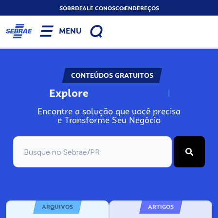
SOBRE
FALE CONOSCO
ENDEREÇOS
MENU
CONTEÚDOS GRATUITOS
Explore
N
o
s
s
o
s
A
Encontre a solução que você precisa
e Transforme Seu Negócio
ARQUIVOS
ARTIGOS