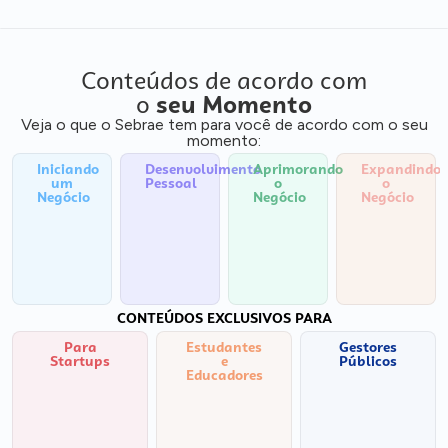
Conteúdos de acordo com
o
seu Momento
Veja o que o Sebrae tem para você de acordo com o seu
momento:
Iniciando
Desenvolvimento
Aprimorando
Expandindo
um
Pessoal
o
o
Negócio
Negócio
Negócio
CONTEÚDOS EXCLUSIVOS PARA
Para
Estudantes
Gestores
Startups
e
Públicos
Educadores