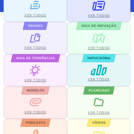
VER TODOS
VER TODOS
EBOOKS
GUIA DE INOVAÇÃO
VER TODOS
VER TODOS
GUIA DE TENDÊNCIAS
IMPULSIONA
VER TODOS
VER TODOS
MODELOS
PLANILHAS
VER TODOS
VER TODOS
PODCASTS
VÍDEOS