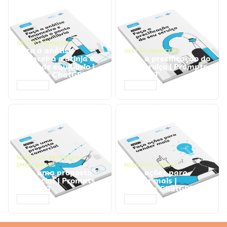
GESTÃO FINANCEIRA
Faça a análise
GESTÃO FINANCEIRA
financeira e atinja o
Faça a precificação do
ponto de equilíbrio |
seu serviço | Prompts
Prompts ChatGPT
ChatGPT
ACESSAR
ACESSAR
NEGÓCIOS
,
PROCESSOS
EMPRESARIAIS
NEGÓCIOS
,
VENDAS
Faça uma proposta
Faça ações para
comercial | Prompts
vender mais |
ChatGPT
Prompts ChatGPT
ACESSAR
ACESSAR