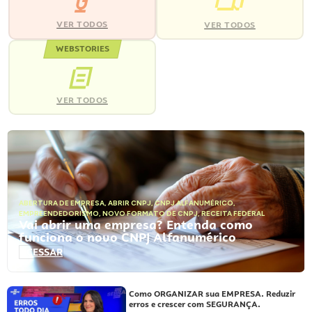
VER TODOS
VER TODOS
WEBSTORIES
VER TODOS
ABERTURA DE EMPRESA
,
ABRIR CNPJ
,
CNPJ ALFANUMÉRICO
,
EMPREENDEDORISMO
,
NOVO FORMATO DE CNPJ
,
RECEITA FEDERAL
Vai abrir uma empresa? Entenda como
funciona o novo CNPJ Alfanumérico
ACESSAR
Como ORGANIZAR sua EMPRESA. Reduzir
erros e crescer com SEGURANÇA.