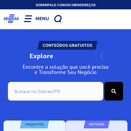
SOBRE
FALE CONOSCO
ENDEREÇOS
MENU
CONTEÚDOS GRATUITOS
Explore
N
o
s
s
o
s
A
Encontre a solução que você precisa
e Transforme Seu Negócio
ARQUIVOS
ARTIGOS