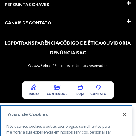
PERGUNTAS CHAVES​
CANAIS DE CONTATO
LGPD
TRANSPARÊNCIA
CÓDIGO DE ÉTICA
OUVIDORIA
DENÚNCIA
SAC
© 2024 Sebrae/PR. Todos os direitos reservados.
INICIO
CONTEÚDOS
LOJA
CONTATO
Aviso de Cookies
Nós usamos cookies e outras tecnologias semelhantes para
melhorar a sua experiência em nossos serviços, personalizar