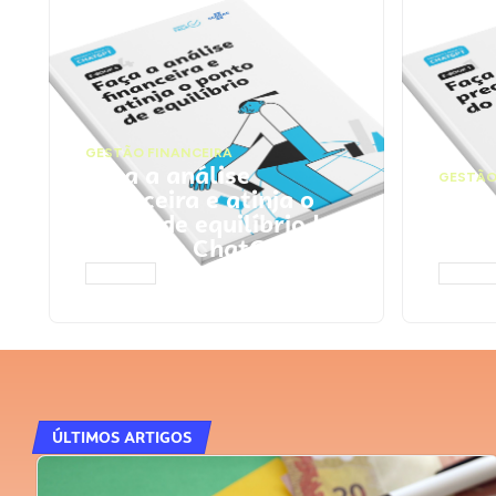
GESTÃO FINANCEIRA
Faça a análise
GESTÃO
financeira e atinja o
Faça
ponto de equilíbrio |
seu 
Prompts ChatGPT
Cha
ACESSAR
ACESS
ÚLTIMOS ARTIGOS