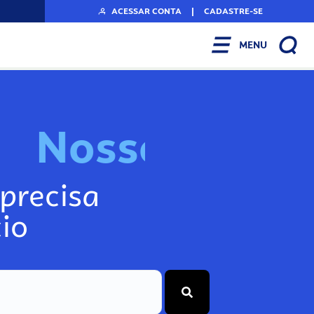
ACESSAR CONTA
|
CADASTRE-SE
MENU
N
o
s
s
o
s
A
r
f
precisa
io