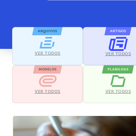
ARQUIVOS
ARTIGOS
VER TODOS
VER TODOS
MODELOS
PLANILHAS
VER TODOS
VER TODOS