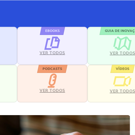
EBOOKS
GUIA DE INOVA
VER TODOS
VER TODO
PODCASTS
VÍDEOS
VER TODOS
VER TODO