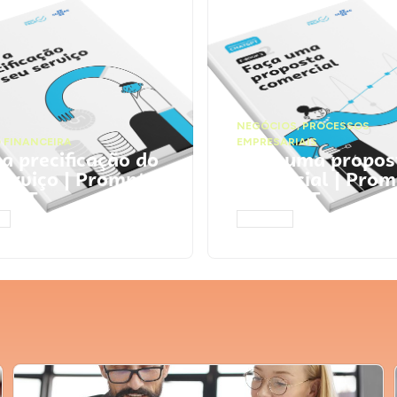
NEGÓCIOS
,
PROCESSOS
 FINANCEIRA
EMPRESARIAIS
 a precificação do
Faça uma propos
serviço | Prompts
comercial | Prom
tGPT
ChatGPT
AR
ACESSAR