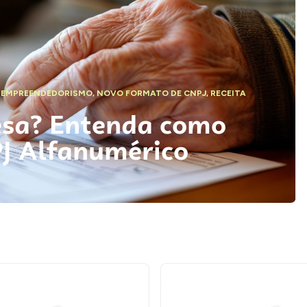
,
EMPREENDEDORISMO
,
NOVO FORMATO DE CNPJ
,
RECEITA
esa? Entenda como
PJ Alfanumérico