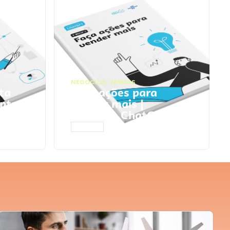
NEGÓCIOS
,
VENDAS
ta
Faça ações para
pts
vender mais |
Prompts ChatGPT
ACESSAR