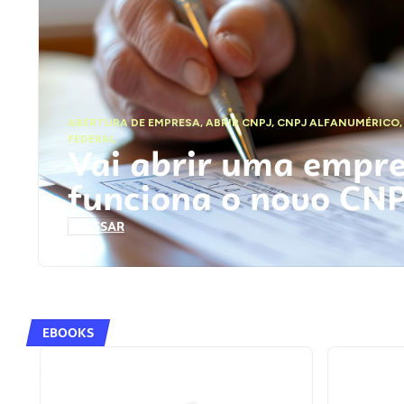
ABERTURA DE EMPRESA
,
ABRIR CNPJ
,
CNPJ ALFANUMÉRICO
FEDERAL
Vai abrir uma empr
funciona o novo CN
ACESSAR
EBOOKS