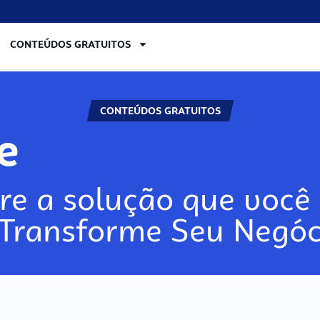
CONTEÚDOS GRATUITOS
CONTEÚDOS GRATUITOS
lore
re a solução que você 
 Transforme Seu Negóc