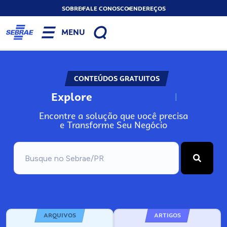
SOBRE
FALE CONOSCO
ENDEREÇOS
MENU
CONTEÚDOS GRATUITOS
Explore
N
o
s
s
o
s
A
Encontre a solução que você precisa
e Transforme Seu Negócio
ARQUIVOS
ARTIGOS