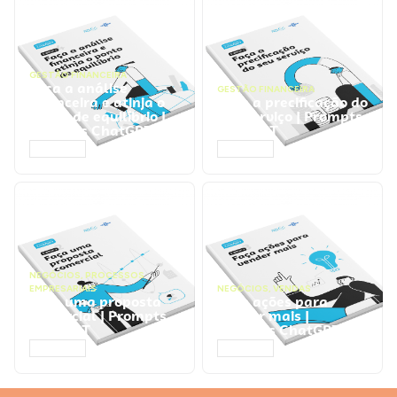
GESTÃO FINANCEIRA
Faça a análise
GESTÃO FINANCEIRA
financeira e atinja o
Faça a precificação do
ponto de equilíbrio |
seu serviço | Prompts
Prompts ChatGPT
ChatGPT
ACESSAR
ACESSAR
NEGÓCIOS
,
PROCESSOS
EMPRESARIAIS
NEGÓCIOS
,
VENDAS
Faça uma proposta
Faça ações para
comercial | Prompts
vender mais |
ChatGPT
Prompts ChatGPT
ACESSAR
ACESSAR