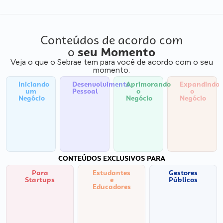
Conteúdos de acordo com
o
seu Momento
Veja o que o Sebrae tem para você de acordo com o seu
momento:
Iniciando
Desenvolvimento
Aprimorando
Expandindo
um
Pessoal
o
o
Negócio
Negócio
Negócio
CONTEÚDOS EXCLUSIVOS PARA
Para
Estudantes
Gestores
Startups
e
Públicos
Educadores