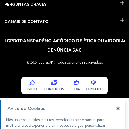
PERGUNTAS CHAVES​
CANAIS DE CONTATO
LGPD
TRANSPARÊNCIA
CÓDIGO DE ÉTICA
OUVIDORIA
DENÚNCIA
SAC
© 2024 Sebrae/PR. Todos os direitos reservados.
INICIO
CONTEÚDOS
LOJA
CONTATO
Aviso de Cookies
Nós usamos cookies e outras tecnologias semelhantes para
melhorar a sua experiência em nossos serviços, personalizar