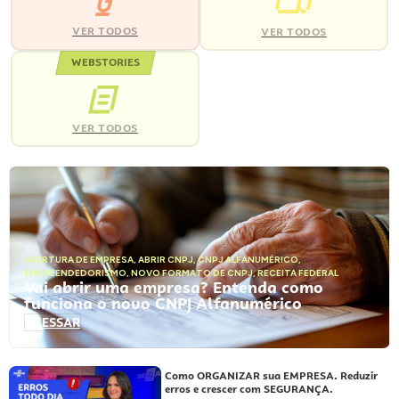
VER TODOS
VER TODOS
WEBSTORIES
VER TODOS
ABERTURA DE EMPRESA
,
ABRIR CNPJ
,
CNPJ ALFANUMÉRICO
,
EMPREENDEDORISMO
,
NOVO FORMATO DE CNPJ
,
RECEITA FEDERAL
Vai abrir uma empresa? Entenda como
funciona o novo CNPJ Alfanumérico
ACESSAR
Como ORGANIZAR sua EMPRESA. Reduzir
erros e crescer com SEGURANÇA.