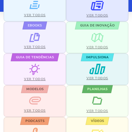
VER TODOS
VER TODOS
EBOOKS
GUIA DE INOVAÇÃO
VER TODOS
VER TODOS
GUIA DE TENDÊNCIAS
IMPULSIONA
VER TODOS
VER TODOS
MODELOS
PLANILHAS
VER TODOS
VER TODOS
PODCASTS
VÍDEOS