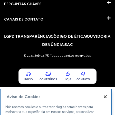
PERGUNTAS CHAVES​
CANAIS DE CONTATO
LGPD
TRANSPARÊNCIA
CÓDIGO DE ÉTICA
OUVIDORIA
DENÚNCIA
SAC
© 2024 Sebrae/PR. Todos os direitos reservados.
INICIO
CONTEÚDOS
LOJA
CONTATO
Aviso de Cookies
Nós usamos cookies e outras tecnologias semelhantes para
melhorar a sua experiência em nossos serviços, personalizar