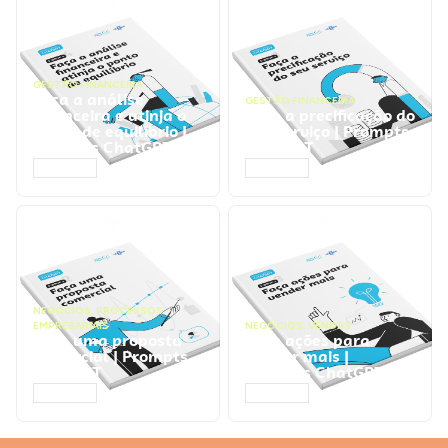
GESTÃO FINANCEIRA
Faça a análise
GESTÃO FINANCEIRA
financeira e atinja o
Faça a precificação do
ponto de equilíbrio |
seu serviço | Prompts
Prompts ChatGPT
ChatGPT
ACESSAR
ACESSAR
NEGÓCIOS
,
PROCESSOS
EMPRESARIAIS
NEGÓCIOS
,
VENDAS
Faça uma proposta
Faça ações para
comercial | Prompts
vender mais |
ChatGPT
Prompts ChatGPT
ACESSAR
ACESSAR