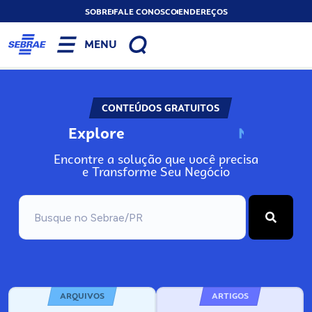
SOBRE
FALE CONOSCO
ENDEREÇOS
MENU
CONTEÚDOS GRATUITOS
Explore
N
A
o
s
s
o
s
I
Encontre a solução que você precisa
e Transforme Seu Negócio
ARQUIVOS
ARTIGOS