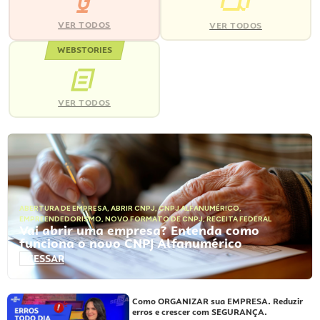
VER TODOS
VER TODOS
WEBSTORIES
VER TODOS
ABERTURA DE EMPRESA
,
ABRIR CNPJ
,
CNPJ ALFANUMÉRICO
,
EMPREENDEDORISMO
,
NOVO FORMATO DE CNPJ
,
RECEITA FEDERAL
Vai abrir uma empresa? Entenda como
funciona o novo CNPJ Alfanumérico
ACESSAR
Como ORGANIZAR sua EMPRESA. Reduzir
erros e crescer com SEGURANÇA.