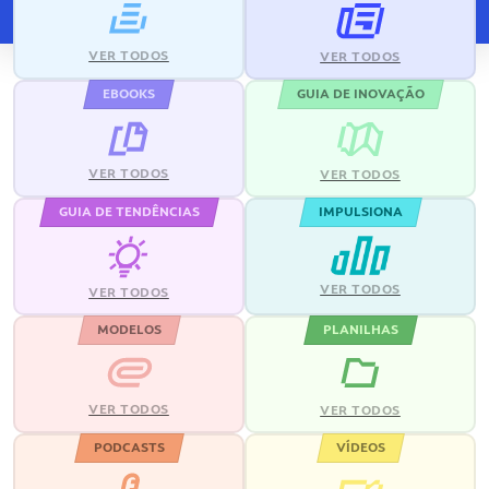
VER TODOS
VER TODOS
EBOOKS
GUIA DE INOVAÇÃO
VER TODOS
VER TODOS
GUIA DE TENDÊNCIAS
IMPULSIONA
VER TODOS
VER TODOS
MODELOS
PLANILHAS
VER TODOS
VER TODOS
PODCASTS
VÍDEOS