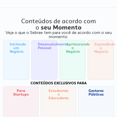
Conteúdos de acordo com
o
seu Momento
Veja o que o Sebrae tem para você de acordo com o seu
momento:
Iniciando
Desenvolvimento
Aprimorando
Expandindo
um
Pessoal
o
o
Negócio
Negócio
Negócio
CONTEÚDOS EXCLUSIVOS PARA
Para
Estudantes
Gestores
Startups
e
Públicos
Educadores