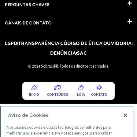
PERGUNTAS CHAVES​
CANAIS DE CONTATO
LGPD
TRANSPARÊNCIA
CÓDIGO DE ÉTICA
OUVIDORIA
DENÚNCIA
SAC
© 2024 Sebrae/PR. Todos os direitos reservados.
INICIO
CONTEÚDOS
LOJA
CONTATO
Aviso de Cookies
Nós usamos cookies e outras tecnologias semelhantes para
melhorar a sua experiência em nossos serviços, personalizar