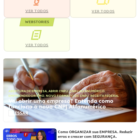
VER TODOS
VER TODOS
WEBSTORIES
VER TODOS
ABERTURA DE EMPRESA
,
ABRIR CNPJ
,
CNPJ ALFANUMÉRICO
,
EMPREENDEDORISMO
,
NOVO FORMATO DE CNPJ
,
RECEITA FEDERAL
Vai abrir uma empresa? Entenda como
funciona o novo CNPJ Alfanumérico
ACESSAR
Como ORGANIZAR sua EMPRESA. Reduzir
erros e crescer com SEGURANÇA.