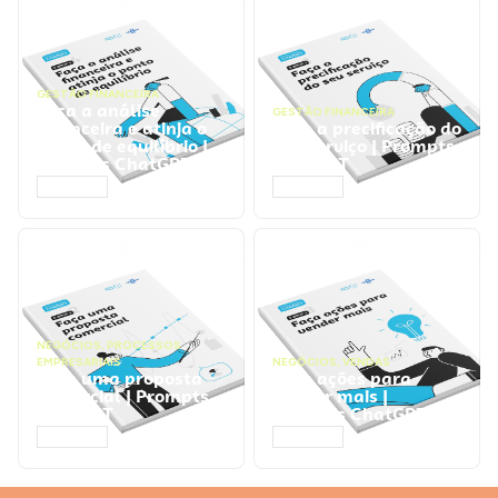
GESTÃO FINANCEIRA
Faça a análise
GESTÃO FINANCEIRA
financeira e atinja o
Faça a precificação do
ponto de equilíbrio |
seu serviço | Prompts
Prompts ChatGPT
ChatGPT
ACESSAR
ACESSAR
NEGÓCIOS
,
PROCESSOS
EMPRESARIAIS
NEGÓCIOS
,
VENDAS
Faça uma proposta
Faça ações para
comercial | Prompts
vender mais |
ChatGPT
Prompts ChatGPT
ACESSAR
ACESSAR