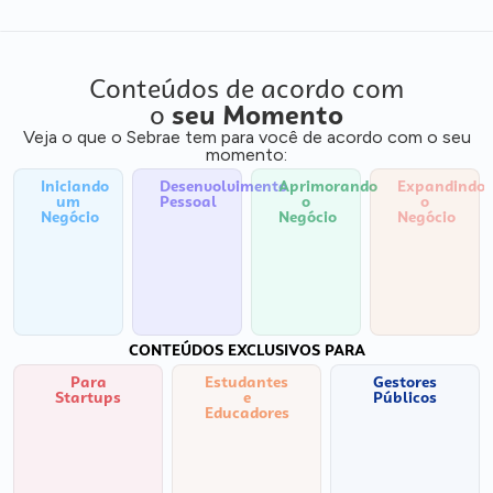
Conteúdos de acordo com
o
seu Momento
Veja o que o Sebrae tem para você de acordo com o seu
momento:
Iniciando
Desenvolvimento
Aprimorando
Expandindo
um
Pessoal
o
o
Negócio
Negócio
Negócio
CONTEÚDOS EXCLUSIVOS PARA
Para
Estudantes
Gestores
Startups
e
Públicos
Educadores