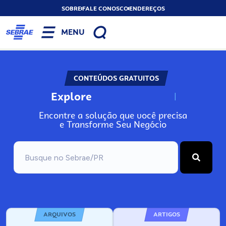
SOBRE
FALE CONOSCO
ENDEREÇOS
MENU
CONTEÚDOS GRATUITOS
Explore
N
o
s
s
o
s
A
Encontre a solução que você precisa
e Transforme Seu Negócio
ARQUIVOS
ARTIGOS