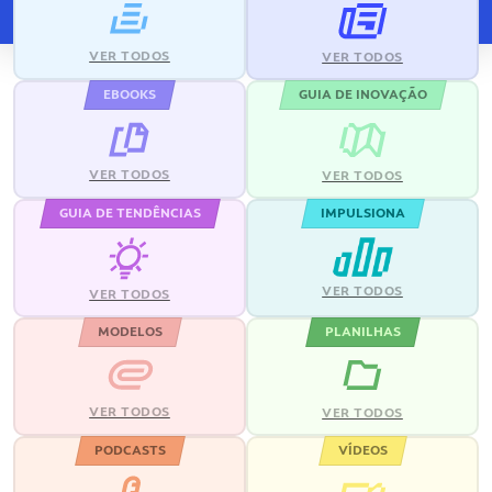
VER TODOS
VER TODOS
EBOOKS
GUIA DE INOVAÇÃO
VER TODOS
VER TODOS
GUIA DE TENDÊNCIAS
IMPULSIONA
VER TODOS
VER TODOS
MODELOS
PLANILHAS
VER TODOS
VER TODOS
PODCASTS
VÍDEOS