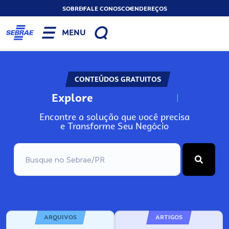
SOBRE
FALE CONOSCO
ENDEREÇOS
MENU
CONTEÚDOS GRATUITOS
Explore
N
o
s
s
o
s
A
Encontre a solução que você precisa
e Transforme Seu Negócio
ARQUIVOS
ARTIGOS