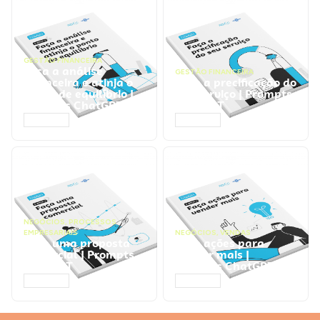
GESTÃO FINANCEIRA
Faça a análise
GESTÃO FINANCEIRA
financeira e atinja o
Faça a precificação do
ponto de equilíbrio |
seu serviço | Prompts
Prompts ChatGPT
ChatGPT
ACESSAR
ACESSAR
NEGÓCIOS
,
PROCESSOS
EMPRESARIAIS
NEGÓCIOS
,
VENDAS
Faça uma proposta
Faça ações para
comercial | Prompts
vender mais |
ChatGPT
Prompts ChatGPT
ACESSAR
ACESSAR