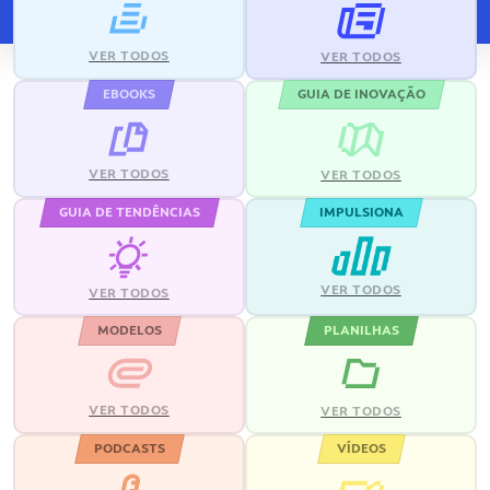
VER TODOS
VER TODOS
EBOOKS
GUIA DE INOVAÇÃO
VER TODOS
VER TODOS
GUIA DE TENDÊNCIAS
IMPULSIONA
VER TODOS
VER TODOS
MODELOS
PLANILHAS
VER TODOS
VER TODOS
PODCASTS
VÍDEOS