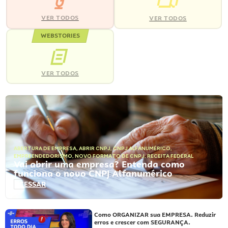
VER TODOS
VER TODOS
WEBSTORIES
VER TODOS
ABERTURA DE EMPRESA
,
ABRIR CNPJ
,
CNPJ ALFANUMÉRICO
,
EMPREENDEDORISMO
,
NOVO FORMATO DE CNPJ
,
RECEITA FEDERAL
Vai abrir uma empresa? Entenda como
funciona o novo CNPJ Alfanumérico
ACESSAR
Como ORGANIZAR sua EMPRESA. Reduzir
erros e crescer com SEGURANÇA.