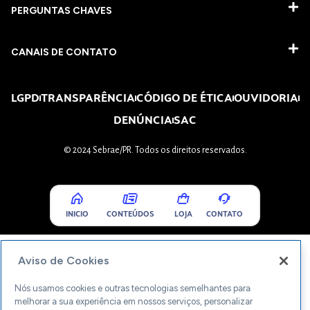
PERGUNTAS CHAVES​
CANAIS DE CONTATO
LGPD
TRANSPARÊNCIA
CÓDIGO DE ÉTICA
OUVIDORIA
DENÚNCIA
SAC
© 2024 Sebrae/PR. Todos os direitos reservados.
INICIO
CONTEÚDOS
LOJA
CONTATO
Aviso de Cookies
Nós usamos cookies e outras tecnologias semelhantes para
melhorar a sua experiência em nossos serviços, personalizar