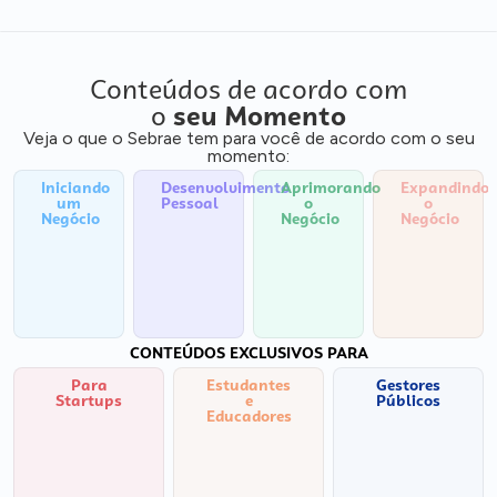
Conteúdos de acordo com
o
seu Momento
Veja o que o Sebrae tem para você de acordo com o seu
momento:
Iniciando
Desenvolvimento
Aprimorando
Expandindo
um
Pessoal
o
o
Negócio
Negócio
Negócio
CONTEÚDOS EXCLUSIVOS PARA
Para
Estudantes
Gestores
Startups
e
Públicos
Educadores