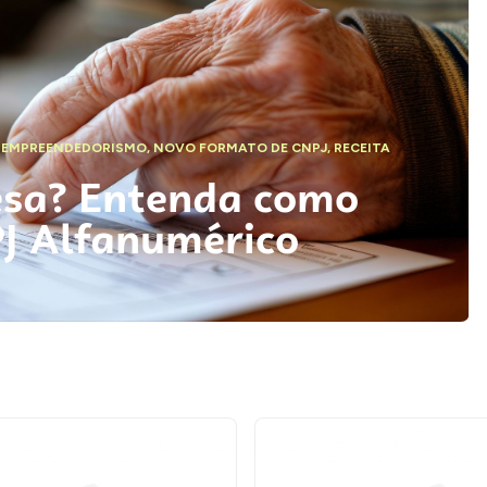
,
EMPREENDEDORISMO
,
NOVO FORMATO DE CNPJ
,
RECEITA
esa? Entenda como
PJ Alfanumérico