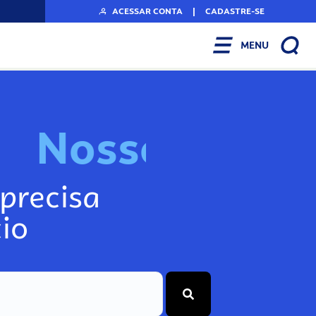
ACESSAR CONTA
|
CADASTRE-SE
MENU
N
o
s
s
o
s
I
n
f
precisa
io