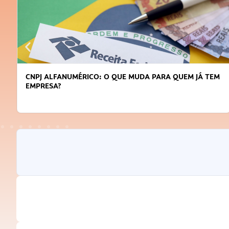
NPJ ALFANUMÉRICO: O QUE MUDA PARA QUEM JÁ TEM
DICA
MPRESA?