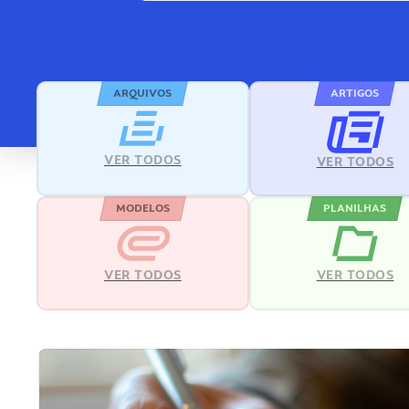
ARQUIVOS
ARTIGOS
VER TODOS
VER TODOS
MODELOS
PLANILHAS
VER TODOS
VER TODOS