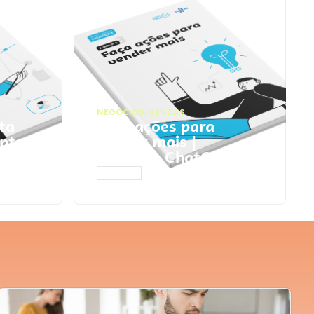
NEGÓCIOS
,
VENDAS
ta
Faça ações para
pts
vender mais |
Prompts ChatGPT
ACESSAR