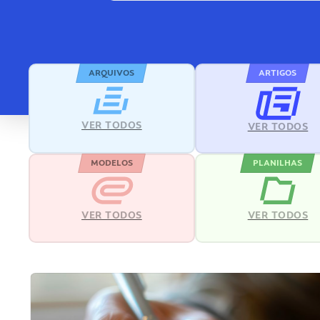
ARQUIVOS
ARTIGOS
VER TODOS
VER TODOS
MODELOS
PLANILHAS
VER TODOS
VER TODOS