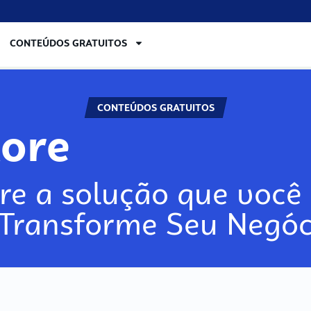
CONTEÚDOS GRATUITOS
CONTEÚDOS GRATUITOS
lore
re a solução que você 
 Transforme Seu Negóc