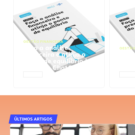
GESTÃO FINANCEIRA
Faça a análise
GESTÃO
financeira e atinja o
Faça
ponto de equilíbrio |
seu 
Prompts ChatGPT
Cha
ACESSAR
ACESS
ÚLTIMOS ARTIGOS