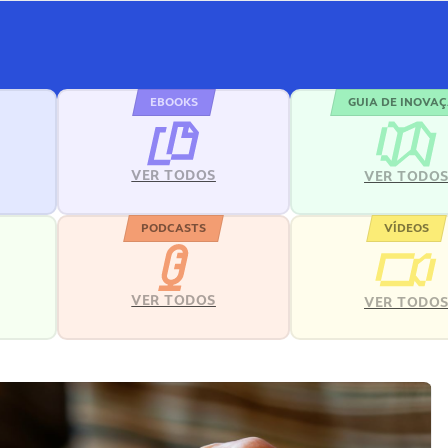
EBOOKS
GUIA DE INOVA
VER TODOS
VER TODO
PODCASTS
VÍDEOS
VER TODOS
VER TODO