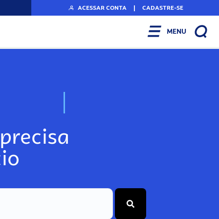
ACESSAR CONTA
|
CADASTRE-SE
MENU
N
o
s
s
o
s
A
r
precisa
io