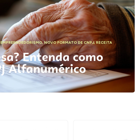
,
EMPREENDEDORISMO
,
NOVO FORMATO DE CNPJ
,
RECEITA
esa? Entenda como
PJ Alfanumérico