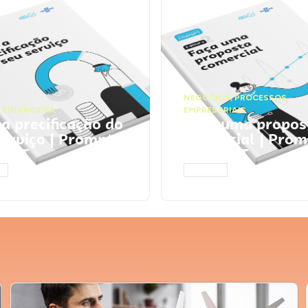
NEGÓCIOS
,
PROCESSOS
 FINANCEIRA
EMPRESARIAIS
 a precificação do
Faça uma propos
serviço | Prompts
comercial | Prom
tGPT
ChatGPT
AR
ACESSAR