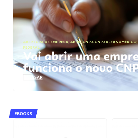
ABERTURA DE EMPRESA
,
ABRIR CNPJ
,
CNPJ ALFANUMÉRICO
FEDERAL
Vai abrir uma empr
funciona o novo CN
ACESSAR
EBOOKS