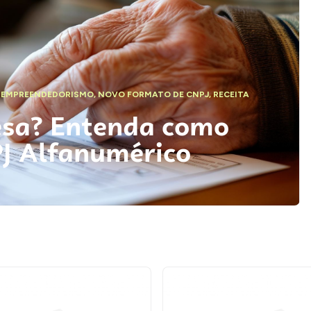
,
EMPREENDEDORISMO
,
NOVO FORMATO DE CNPJ
,
RECEITA
esa? Entenda como
PJ Alfanumérico