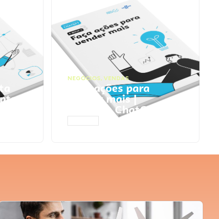
NEGÓCIOS
,
VENDAS
ta
Faça ações para
pts
vender mais |
Prompts ChatGPT
ACESSAR