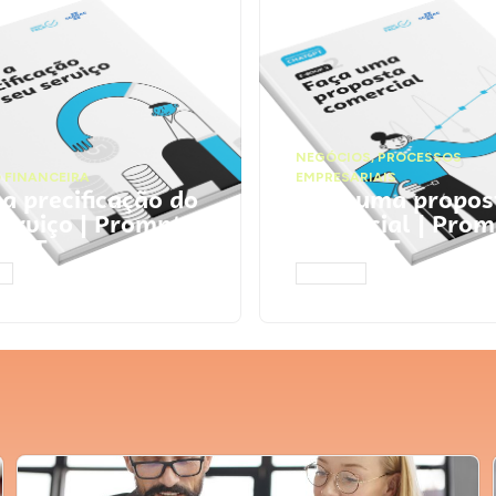
NEGÓCIOS
,
PROCESSOS
 FINANCEIRA
EMPRESARIAIS
 a precificação do
Faça uma propos
serviço | Prompts
comercial | Prom
tGPT
ChatGPT
AR
ACESSAR