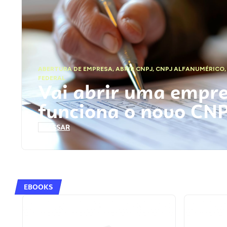
ABERTURA DE EMPRESA
,
ABRIR CNPJ
,
CNPJ ALFANUMÉRICO
FEDERAL
Vai abrir uma empr
funciona o novo CN
ACESSAR
EBOOKS