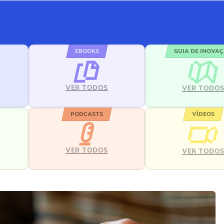
EBOOKS
GUIA DE INOVA
VER TODOS
VER TODO
PODCASTS
VÍDEOS
VER TODOS
VER TODO