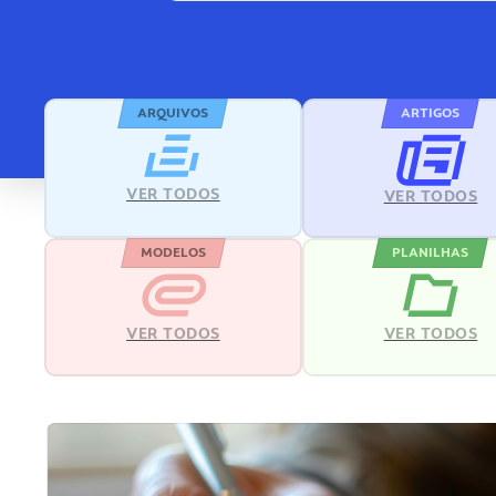
ARQUIVOS
ARTIGOS
VER TODOS
VER TODOS
MODELOS
PLANILHAS
VER TODOS
VER TODOS