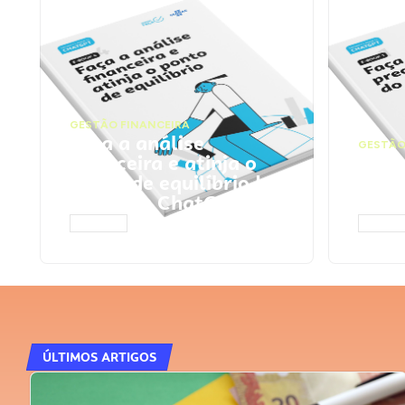
GESTÃO FINANCEIRA
Faça a análise
GESTÃO
financeira e atinja o
Faça
ponto de equilíbrio |
seu 
Prompts ChatGPT
Cha
ACESSAR
ACESS
ÚLTIMOS ARTIGOS