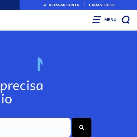
ACESSAR CONTA
|
CADASTRE-SE
MENU
N
o
s
s
o
s
A
r
precisa
io