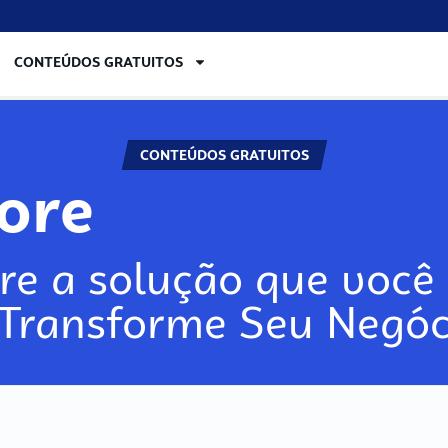
CONTEÚDOS GRATUITOS
CONTEÚDOS GRATUITOS
lore
re a solução que você 
 Transforme Seu Negóc