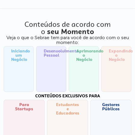
Conteúdos de acordo com
o
seu Momento
Veja o que o Sebrae tem para você de acordo com o seu
momento:
Iniciando
Desenvolvimento
Aprimorando
Expandindo
um
Pessoal
o
o
Negócio
Negócio
Negócio
CONTEÚDOS EXCLUSIVOS PARA
Para
Estudantes
Gestores
Startups
e
Públicos
Educadores