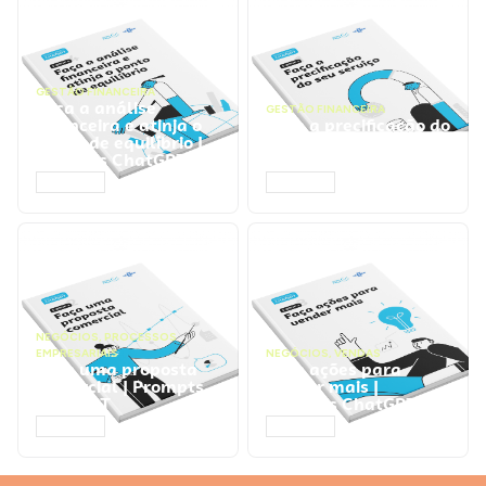
GESTÃO FINANCEIRA
Faça a análise
GESTÃO FINANCEIRA
financeira e atinja o
Faça a precificação do
ponto de equilíbrio |
seu serviço | Prompts
Prompts ChatGPT
ChatGPT
ACESSAR
ACESSAR
NEGÓCIOS
,
PROCESSOS
EMPRESARIAIS
NEGÓCIOS
,
VENDAS
Faça uma proposta
Faça ações para
comercial | Prompts
vender mais |
ChatGPT
Prompts ChatGPT
ACESSAR
ACESSAR