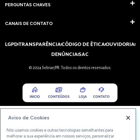
PERGUNTAS CHAVES​
CANAIS DE CONTATO
LGPD
TRANSPARÊNCIA
CÓDIGO DE ÉTICA
OUVIDORIA
DENÚNCIA
SAC
© 2024 Sebrae/PR. Todos os direitos reservados.
INICIO
CONTEÚDOS
LOJA
CONTATO
Aviso de Cookies
Nós usamos cookies e outras tecnologias semelhantes para
melhorar a sua experiência em nossos serviços, personalizar