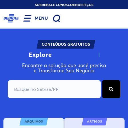
SOBRE
FALE CONOSCO
ENDEREÇOS
MENU
CONTEÚDOS GRATUITOS
Explore
N
o
s
s
o
s
A
Encontre a solução que você precisa
e Transforme Seu Negócio
ARQUIVOS
ARTIGOS