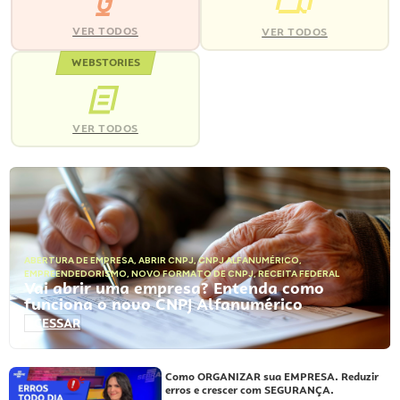
VER TODOS
VER TODOS
WEBSTORIES
VER TODOS
ABERTURA DE EMPRESA
,
ABRIR CNPJ
,
CNPJ ALFANUMÉRICO
,
EMPREENDEDORISMO
,
NOVO FORMATO DE CNPJ
,
RECEITA FEDERAL
Vai abrir uma empresa? Entenda como
funciona o novo CNPJ Alfanumérico
ACESSAR
Como ORGANIZAR sua EMPRESA. Reduzir
erros e crescer com SEGURANÇA.