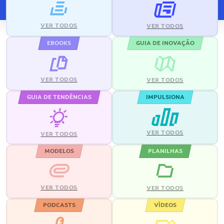
VER TODOS
VER TODOS
EBOOKS
GUIA DE INOVAÇÃO
VER TODOS
VER TODOS
GUIA DE TENDÊNCIAS
IMPULSIONA
VER TODOS
VER TODOS
MODELOS
PLANILHAS
VER TODOS
VER TODOS
PODCASTS
VÍDEOS