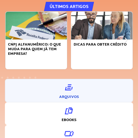
ÚLTIMOS ARTIGOS
UE
DICAS PARA OBTER CRÉDITO
FAÇA A DIFERENÇA: SEJA
SUSTENTÁVEL, SEJA
INOVADOR
ARQUIVOS
EBOOKS