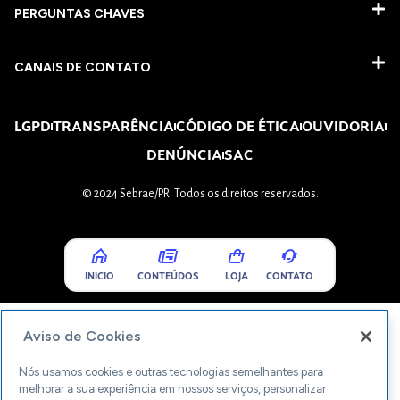
PERGUNTAS CHAVES​
CANAIS DE CONTATO
LGPD
TRANSPARÊNCIA
CÓDIGO DE ÉTICA
OUVIDORIA
DENÚNCIA
SAC
© 2024 Sebrae/PR. Todos os direitos reservados.
INICIO
CONTEÚDOS
LOJA
CONTATO
Aviso de Cookies
Nós usamos cookies e outras tecnologias semelhantes para
melhorar a sua experiência em nossos serviços, personalizar