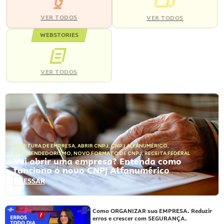
VER TODOS
VER TODOS
WEBSTORIES
VER TODOS
ABERTURA DE EMPRESA
,
ABRIR CNPJ
,
CNPJ ALFANUMÉRICO
,
EMPREENDEDORISMO
,
NOVO FORMATO DE CNPJ
,
RECEITA FEDERAL
Vai abrir uma empresa? Entenda como
funciona o novo CNPJ Alfanumérico
ACESSAR
Como ORGANIZAR sua EMPRESA. Reduzir
erros e crescer com SEGURANÇA.