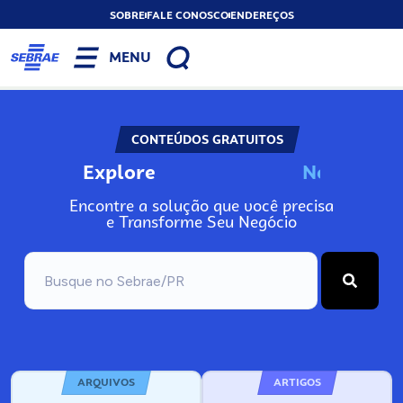
SOBRE
FALE CONOSCO
ENDEREÇOS
MENU
CONTEÚDOS GRATUITOS
Explore
N
o
s
s
o
s
A
Encontre a solução que você precisa
e Transforme Seu Negócio
ARQUIVOS
ARTIGOS