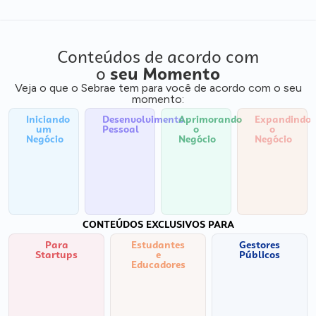
Conteúdos de acordo com
o
seu Momento
Veja o que o Sebrae tem para você de acordo com o seu
momento:
Iniciando
Desenvolvimento
Aprimorando
Expandindo
um
Pessoal
o
o
Negócio
Negócio
Negócio
CONTEÚDOS EXCLUSIVOS PARA
Para
Estudantes
Gestores
Startups
e
Públicos
Educadores