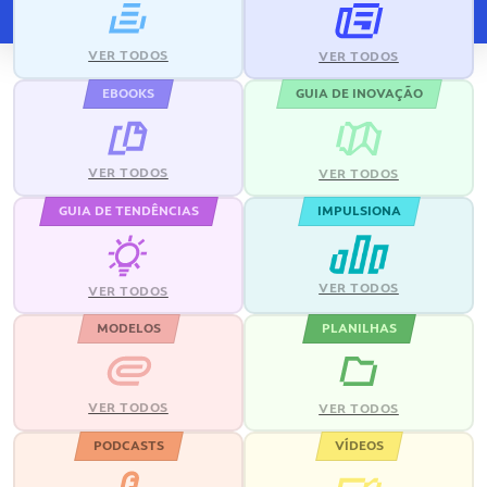
VER TODOS
VER TODOS
EBOOKS
GUIA DE INOVAÇÃO
VER TODOS
VER TODOS
GUIA DE TENDÊNCIAS
IMPULSIONA
VER TODOS
VER TODOS
MODELOS
PLANILHAS
VER TODOS
VER TODOS
PODCASTS
VÍDEOS