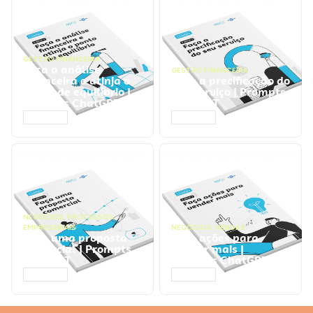
GESTÃO FINANCEIRA
Faça a análise
GESTÃO FINANCEIRA
financeira e atinja o
Faça a precificação do
ponto de equilíbrio |
seu serviço | Prompts
Prompts ChatGPT
ChatGPT
ACESSAR
ACESSAR
NEGÓCIOS
,
PROCESSOS
EMPRESARIAIS
NEGÓCIOS
,
VENDAS
Faça uma proposta
Faça ações para
comercial | Prompts
vender mais |
ChatGPT
Prompts ChatGPT
ACESSAR
ACESSAR