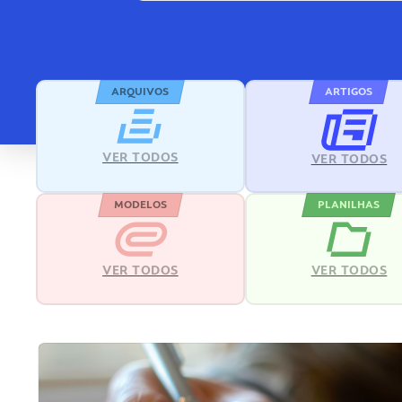
ARQUIVOS
ARTIGOS
VER TODOS
VER TODOS
MODELOS
PLANILHAS
VER TODOS
VER TODOS