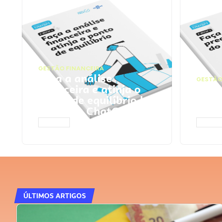
GESTÃO FINANCEIRA
Faça a análise
GESTÃO
financeira e atinja o
Faça
ponto de equilíbrio |
seu 
Prompts ChatGPT
Cha
ACESSAR
ACESS
ÚLTIMOS ARTIGOS