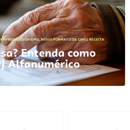
,
EMPREENDEDORISMO
,
NOVO FORMATO DE CNPJ
,
RECEITA
esa? Entenda como
PJ Alfanumérico