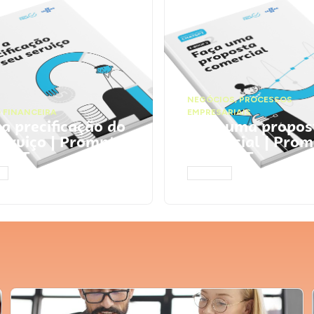
NEGÓCIOS
,
PROCESSOS
 FINANCEIRA
EMPRESARIAIS
 a precificação do
Faça uma propos
serviço | Prompts
comercial | Prom
tGPT
ChatGPT
AR
ACESSAR