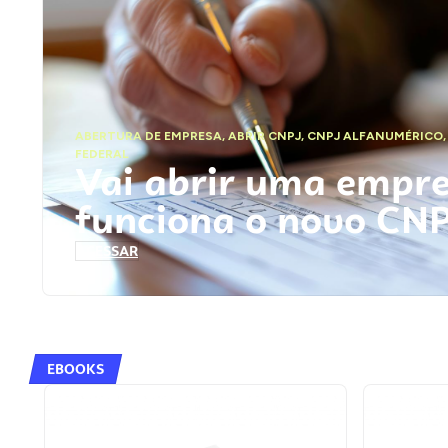
ABERTURA DE EMPRESA
,
ABRIR CNPJ
,
CNPJ ALFANUMÉRICO
FEDERAL
Vai abrir uma empr
funciona o novo CN
ACESSAR
EBOOKS