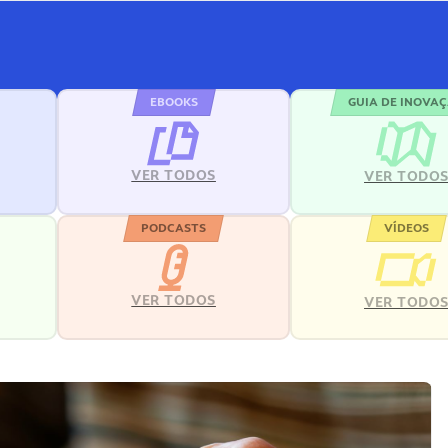
EBOOKS
GUIA DE INOVA
VER TODOS
VER TODO
PODCASTS
VÍDEOS
VER TODOS
VER TODO