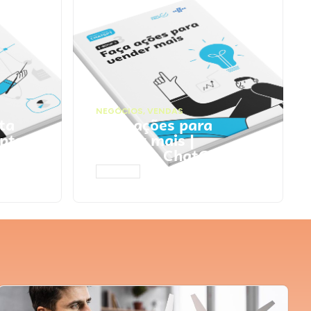
NEGÓCIOS
,
VENDAS
ta
Faça ações para
pts
vender mais |
Prompts ChatGPT
ACESSAR