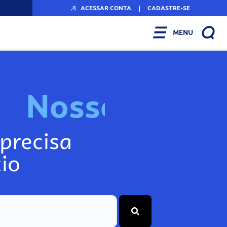
ACESSAR CONTA
|
CADASTRE-SE
MENU
N
o
s
s
o
s
I
n
f
o
g
precisa
io