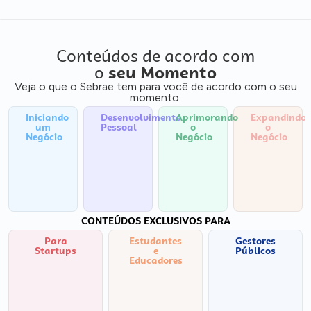
Conteúdos de acordo com
o
seu Momento
Veja o que o Sebrae tem para você de acordo com o seu
momento:
Iniciando
Desenvolvimento
Aprimorando
Expandindo
um
Pessoal
o
o
Negócio
Negócio
Negócio
CONTEÚDOS EXCLUSIVOS PARA
Para
Estudantes
Gestores
Startups
e
Públicos
Educadores