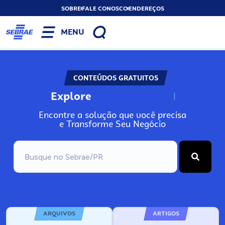
SOBRE
FALE CONOSCO
ENDEREÇOS
MENU
CONTEÚDOS GRATUITOS
Explore
N
o
s
s
o
s
A
Encontre a solução que você precisa
e Transforme Seu Negócio
ARQUIVOS
ARTIGOS