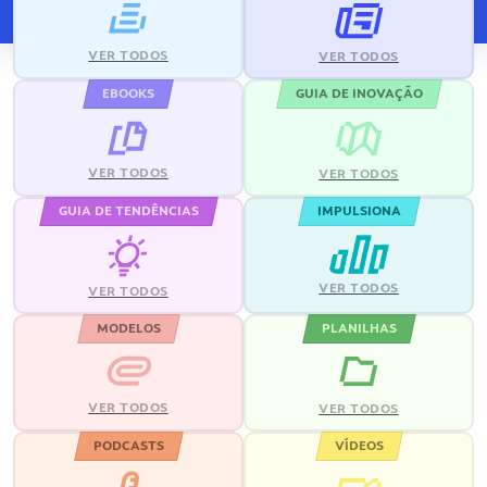
VER TODOS
VER TODOS
EBOOKS
GUIA DE INOVAÇÃO
VER TODOS
VER TODOS
GUIA DE TENDÊNCIAS
IMPULSIONA
VER TODOS
VER TODOS
MODELOS
PLANILHAS
VER TODOS
VER TODOS
PODCASTS
VÍDEOS