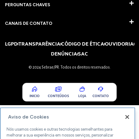
PERGUNTAS CHAVES​
CANAIS DE CONTATO
LGPD
TRANSPARÊNCIA
CÓDIGO DE ÉTICA
OUVIDORIA
DENÚNCIA
SAC
© 2024 Sebrae/PR. Todos os direitos reservados.
INICIO
CONTEÚDOS
LOJA
CONTATO
Aviso de Cookies
Nós usamos cookies e outras tecnologias semelhantes para
melhorar a sua experiência em nossos serviços, personalizar