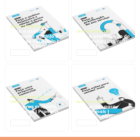
GESTÃO FINANCEIRA
Faça a análise
GESTÃO FINANCEIRA
financeira e atinja o
Faça a precificação do
ponto de equilíbrio |
seu serviço | Prompts
Prompts ChatGPT
ChatGPT
ACESSAR
ACESSAR
NEGÓCIOS
,
PROCESSOS
EMPRESARIAIS
NEGÓCIOS
,
VENDAS
Faça uma proposta
Faça ações para
comercial | Prompts
vender mais |
ChatGPT
Prompts ChatGPT
ACESSAR
ACESSAR