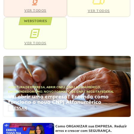
VER TODOS
VER TODOS
WEBSTORIES
VER TODOS
ABERTURA DE EMPRESA
,
ABRIR CNPJ
,
CNPJ ALFANUMÉRICO
,
EMPREENDEDORISMO
,
NOVO FORMATO DE CNPJ
,
RECEITA FEDERAL
Vai abrir uma empresa? Entenda como
funciona o novo CNPJ Alfanumérico
ACESSAR
Como ORGANIZAR sua EMPRESA. Reduzir
erros e crescer com SEGURANÇA.