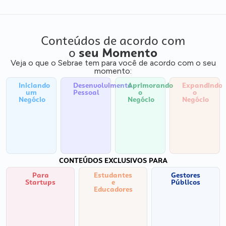
Conteúdos de acordo com
o
seu Momento
Veja o que o Sebrae tem para você de acordo com o seu
momento:
Iniciando
Desenvolvimento
Aprimorando
Expandindo
um
Pessoal
o
o
Negócio
Negócio
Negócio
CONTEÚDOS EXCLUSIVOS PARA
Para
Estudantes
Gestores
Startups
e
Públicos
Educadores