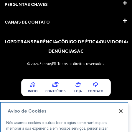
PERGUNTAS CHAVES​
CANAIS DE CONTATO
LGPD
TRANSPARÊNCIA
CÓDIGO DE ÉTICA
OUVIDORIA
DENÚNCIA
SAC
© 2024 Sebrae/PR. Todos os direitos reservados.
INICIO
CONTEÚDOS
LOJA
CONTATO
Aviso de Cookies
Nós usamos cookies e outras tecnologias semelhantes para
melhorar a sua experiência em nossos serviços, personalizar