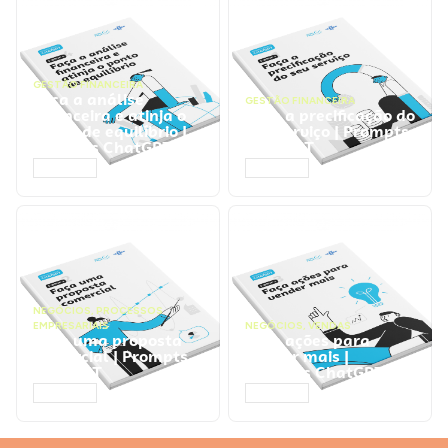
GESTÃO FINANCEIRA
Faça a análise
GESTÃO FINANCEIRA
financeira e atinja o
Faça a precificação do
ponto de equilíbrio |
seu serviço | Prompts
Prompts ChatGPT
ChatGPT
ACESSAR
ACESSAR
NEGÓCIOS
,
PROCESSOS
EMPRESARIAIS
NEGÓCIOS
,
VENDAS
Faça uma proposta
Faça ações para
comercial | Prompts
vender mais |
ChatGPT
Prompts ChatGPT
ACESSAR
ACESSAR