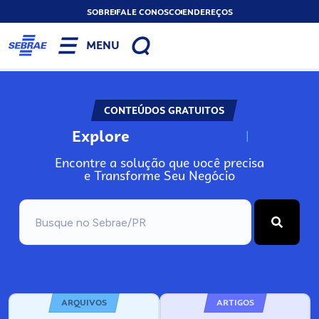
SOBRE
FALE CONOSCO
ENDEREÇOS
MENU
CONTEÚDOS GRATUITOS
Explore
N
o
s
s
o
s
o
P
r
Encontre a solução que você precisa
e Transforme Seu Negócio
ARQUIVOS
ARTIGOS