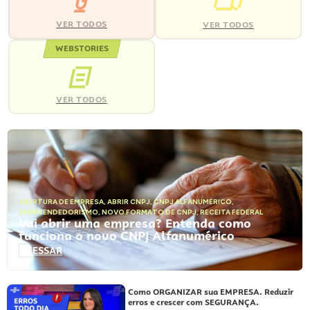
VER TODOS
VER TODOS
WEBSTORIES
VER TODOS
ABERTURA DE EMPRESA
,
ABRIR CNPJ
,
CNPJ ALFANUMÉRICO
,
EMPREENDEDORISMO
,
NOVO FORMATO DE CNPJ
,
RECEITA FEDERAL
Vai abrir uma empresa? Entenda como
funciona o novo CNPJ Alfanumérico
ACESSAR
Como ORGANIZAR sua EMPRESA. Reduzir
erros e crescer com SEGURANÇA.