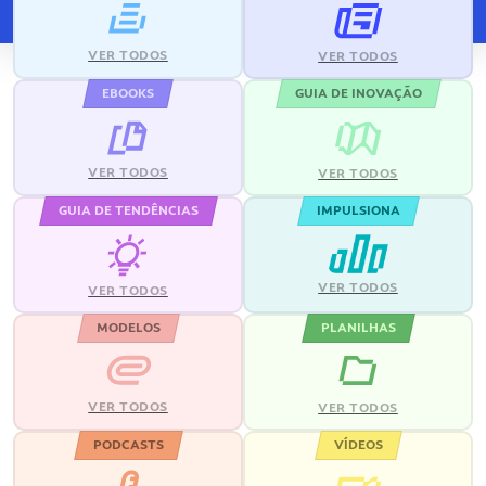
VER TODOS
VER TODOS
EBOOKS
GUIA DE INOVAÇÃO
VER TODOS
VER TODOS
GUIA DE TENDÊNCIAS
IMPULSIONA
VER TODOS
VER TODOS
MODELOS
PLANILHAS
VER TODOS
VER TODOS
PODCASTS
VÍDEOS