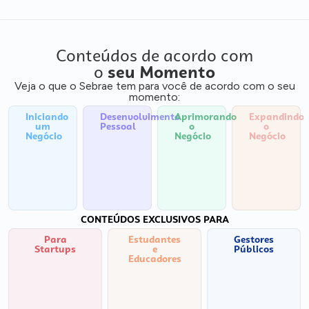
Conteúdos de acordo com
o
seu Momento
Veja o que o Sebrae tem para você de acordo com o seu
momento:
Iniciando
Desenvolvimento
Aprimorando
Expandindo
um
Pessoal
o
o
Negócio
Negócio
Negócio
CONTEÚDOS EXCLUSIVOS PARA
Para
Estudantes
Gestores
Startups
e
Públicos
Educadores