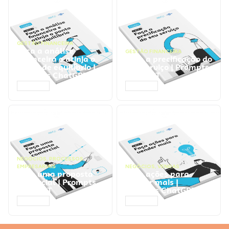
GESTÃO FINANCEIRA
Faça a análise
GESTÃO FINANCEIRA
financeira e atinja o
Faça a precificação do
ponto de equilíbrio |
seu serviço | Prompts
Prompts ChatGPT
ChatGPT
ACESSAR
ACESSAR
NEGÓCIOS
,
PROCESSOS
EMPRESARIAIS
NEGÓCIOS
,
VENDAS
Faça uma proposta
Faça ações para
comercial | Prompts
vender mais |
ChatGPT
Prompts ChatGPT
ACESSAR
ACESSAR