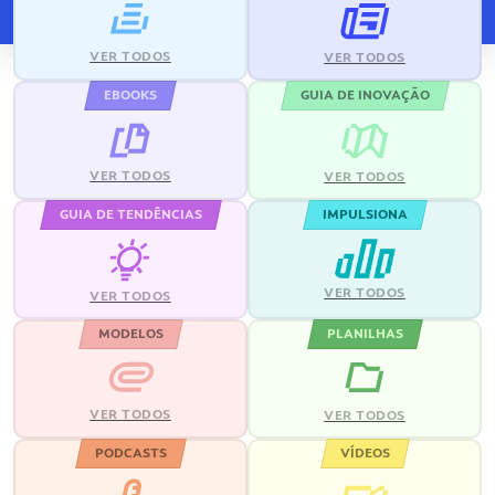
VER TODOS
VER TODOS
EBOOKS
GUIA DE INOVAÇÃO
VER TODOS
VER TODOS
GUIA DE TENDÊNCIAS
IMPULSIONA
VER TODOS
VER TODOS
MODELOS
PLANILHAS
VER TODOS
VER TODOS
PODCASTS
VÍDEOS