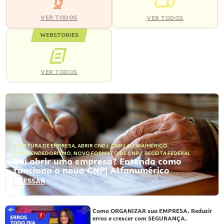
VER TODOS
VER TODOS
WEBSTORIES
VER TODOS
ABERTURA DE EMPRESA
,
ABRIR CNPJ
,
CNPJ ALFANUMÉRICO
,
EMPREENDEDORISMO
,
NOVO FORMATO DE CNPJ
,
RECEITA FEDERAL
Vai abrir uma empresa? Entenda como
funciona o novo CNPJ Alfanumérico
ACESSAR
Como ORGANIZAR sua EMPRESA. Reduzir
erros e crescer com SEGURANÇA.