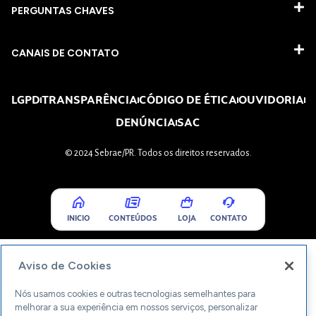
PERGUNTAS CHAVES​
CANAIS DE CONTATO
LGPD
TRANSPARÊNCIA
CÓDIGO DE ÉTICA
OUVIDORIA
DENÚNCIA
SAC
© 2024 Sebrae/PR. Todos os direitos reservados.
INICIO
CONTEÚDOS
LOJA
CONTATO
Aviso de Cookies
Nós usamos cookies e outras tecnologias semelhantes para
melhorar a sua experiência em nossos serviços, personalizar