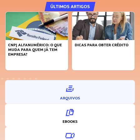
ÚLTIMOS ARTIGOS
QUE
DICAS PARA OBTER CRÉDITO
FAÇA A DIFERENÇA: SEJA
M
SUSTENTÁVEL, SEJA
INOVADOR
ARQUIVOS
EBOOKS