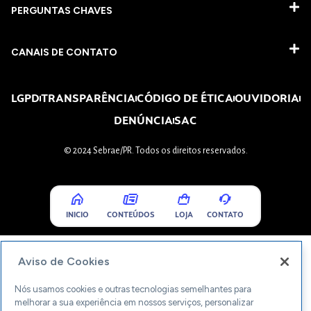
PERGUNTAS CHAVES​
CANAIS DE CONTATO
LGPD
TRANSPARÊNCIA
CÓDIGO DE ÉTICA
OUVIDORIA
DENÚNCIA
SAC
© 2024 Sebrae/PR. Todos os direitos reservados.
INICIO
CONTEÚDOS
LOJA
CONTATO
Aviso de Cookies
Nós usamos cookies e outras tecnologias semelhantes para
melhorar a sua experiência em nossos serviços, personalizar