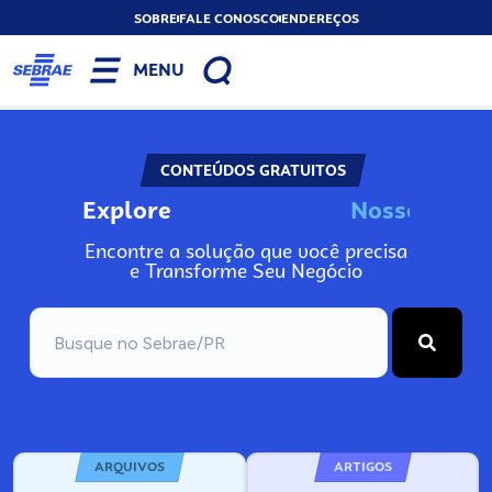
SOBRE
FALE CONOSCO
ENDEREÇOS
MENU
CONTEÚDOS GRATUITOS
Explore
N
o
s
s
o
s
I
n
f
o
Encontre a solução que você precisa
e Transforme Seu Negócio
ARQUIVOS
ARTIGOS