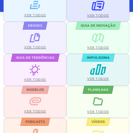
VER TODOS
VER TODOS
EBOOKS
GUIA DE INOVAÇÃO
VER TODOS
VER TODOS
GUIA DE TENDÊNCIAS
IMPULSIONA
VER TODOS
VER TODOS
MODELOS
PLANILHAS
VER TODOS
VER TODOS
PODCASTS
VÍDEOS