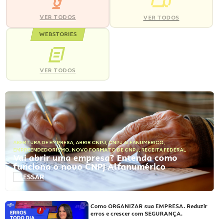
VER TODOS
VER TODOS
WEBSTORIES
VER TODOS
ABERTURA DE EMPRESA
,
ABRIR CNPJ
,
CNPJ ALFANUMÉRICO
,
EMPREENDEDORISMO
,
NOVO FORMATO DE CNPJ
,
RECEITA FEDERAL
Vai abrir uma empresa? Entenda como
funciona o novo CNPJ Alfanumérico
ACESSAR
Como ORGANIZAR sua EMPRESA. Reduzir
erros e crescer com SEGURANÇA.