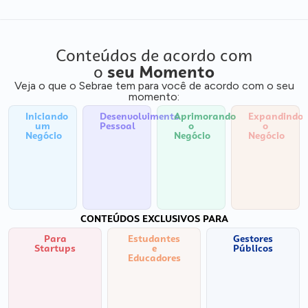
Conteúdos de acordo com
o
seu Momento
Veja o que o Sebrae tem para você de acordo com o seu
momento:
Iniciando
Desenvolvimento
Aprimorando
Expandindo
um
Pessoal
o
o
Negócio
Negócio
Negócio
CONTEÚDOS EXCLUSIVOS PARA
Para
Estudantes
Gestores
Startups
e
Públicos
Educadores