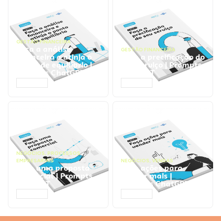
GESTÃO FINANCEIRA
Faça a análise
GESTÃO FINANCEIRA
financeira e atinja o
Faça a precificação do
ponto de equilíbrio |
seu serviço | Prompts
Prompts ChatGPT
ChatGPT
ACESSAR
ACESSAR
NEGÓCIOS
,
PROCESSOS
EMPRESARIAIS
NEGÓCIOS
,
VENDAS
Faça uma proposta
Faça ações para
comercial | Prompts
vender mais |
ChatGPT
Prompts ChatGPT
ACESSAR
ACESSAR