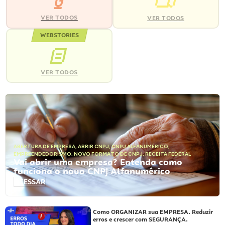
VER TODOS
VER TODOS
WEBSTORIES
VER TODOS
ABERTURA DE EMPRESA
,
ABRIR CNPJ
,
CNPJ ALFANUMÉRICO
,
EMPREENDEDORISMO
,
NOVO FORMATO DE CNPJ
,
RECEITA FEDERAL
Vai abrir uma empresa? Entenda como
funciona o novo CNPJ Alfanumérico
ACESSAR
Como ORGANIZAR sua EMPRESA. Reduzir
erros e crescer com SEGURANÇA.