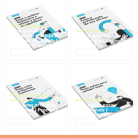
GESTÃO FINANCEIRA
Faça a análise
GESTÃO FINANCEIRA
financeira e atinja o
Faça a precificação do
ponto de equilíbrio |
seu serviço | Prompts
Prompts ChatGPT
ChatGPT
ACESSAR
ACESSAR
NEGÓCIOS
,
PROCESSOS
EMPRESARIAIS
NEGÓCIOS
,
VENDAS
Faça uma proposta
Faça ações para
comercial | Prompts
vender mais |
ChatGPT
Prompts ChatGPT
ACESSAR
ACESSAR