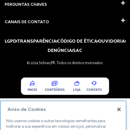
PERGUNTAS CHAVES​
CANAIS DE CONTATO
LGPD
TRANSPARÊNCIA
CÓDIGO DE ÉTICA
OUVIDORIA
DENÚNCIA
SAC
© 2024 Sebrae/PR. Todos os direitos reservados.
INICIO
CONTEÚDOS
LOJA
CONTATO
Aviso de Cookies
Nós usamos cookies e outras tecnologias semelhantes para
melhorar a sua experiência em nossos serviços, personalizar