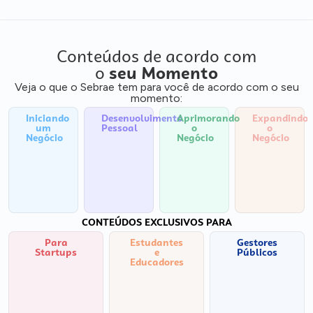
Conteúdos de acordo com
o
seu Momento
Veja o que o Sebrae tem para você de acordo com o seu
momento:
Iniciando
Desenvolvimento
Aprimorando
Expandindo
um
Pessoal
o
o
Negócio
Negócio
Negócio
CONTEÚDOS EXCLUSIVOS PARA
Para
Estudantes
Gestores
Startups
e
Públicos
Educadores