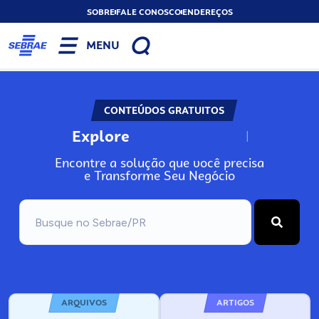
SOBRE
FALE CONOSCO
ENDEREÇOS
MENU
CONTEÚDOS GRATUITOS
Explore
N
o
s
s
o
s
A
Encontre a solução que você precisa
e Transforme Seu Negócio
ARQUIVOS
ARTIGOS