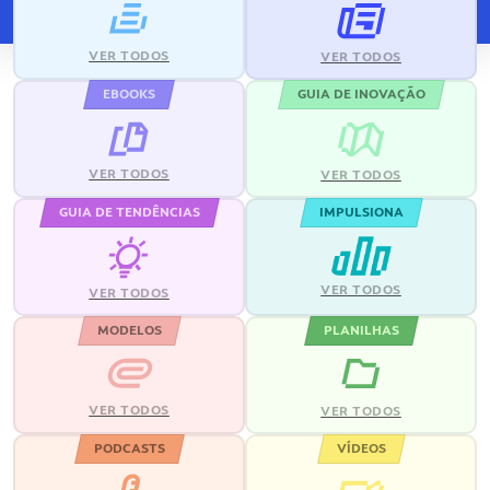
VER TODOS
VER TODOS
EBOOKS
GUIA DE INOVAÇÃO
VER TODOS
VER TODOS
GUIA DE TENDÊNCIAS
IMPULSIONA
VER TODOS
VER TODOS
MODELOS
PLANILHAS
VER TODOS
VER TODOS
PODCASTS
VÍDEOS