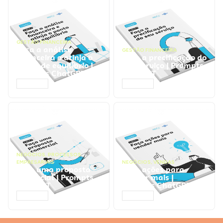
GESTÃO FINANCEIRA
Faça a análise
GESTÃO FINANCEIRA
financeira e atinja o
Faça a precificação do
ponto de equilíbrio |
seu serviço | Prompts
Prompts ChatGPT
ChatGPT
ACESSAR
ACESSAR
NEGÓCIOS
,
PROCESSOS
EMPRESARIAIS
NEGÓCIOS
,
VENDAS
Faça uma proposta
Faça ações para
comercial | Prompts
vender mais |
ChatGPT
Prompts ChatGPT
ACESSAR
ACESSAR