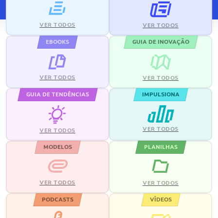
VER TODOS
VER TODOS
EBOOKS
GUIA DE INOVAÇÃO
VER TODOS
VER TODOS
GUIA DE TENDÊNCIAS
IMPULSIONA
VER TODOS
VER TODOS
MODELOS
PLANILHAS
VER TODOS
VER TODOS
PODCASTS
VÍDEOS