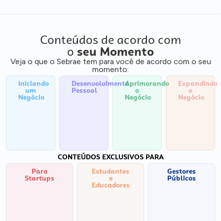
Conteúdos de acordo com
o
seu Momento
Veja o que o Sebrae tem para você de acordo com o seu
momento:
Iniciando
Desenvolvimento
Aprimorando
Expandindo
um
Pessoal
o
o
Negócio
Negócio
Negócio
CONTEÚDOS EXCLUSIVOS PARA
Para
Estudantes
Gestores
Startups
e
Públicos
Educadores