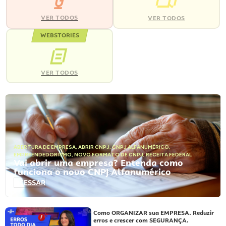
VER TODOS
VER TODOS
WEBSTORIES
VER TODOS
ABERTURA DE EMPRESA
,
ABRIR CNPJ
,
CNPJ ALFANUMÉRICO
,
EMPREENDEDORISMO
,
NOVO FORMATO DE CNPJ
,
RECEITA FEDERAL
Vai abrir uma empresa? Entenda como
funciona o novo CNPJ Alfanumérico
ACESSAR
Como ORGANIZAR sua EMPRESA. Reduzir
erros e crescer com SEGURANÇA.