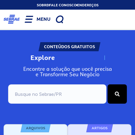
SOBRE
FALE CONOSCO
ENDEREÇOS
MENU
CONTEÚDOS GRATUITOS
Explore
N
o
s
s
o
s
A
Encontre a solução que você precisa
e Transforme Seu Negócio
ARQUIVOS
ARTIGOS