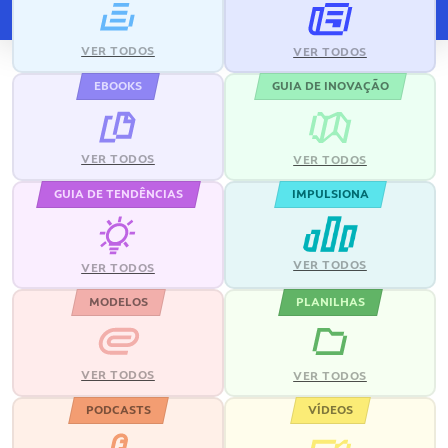
VER TODOS
VER TODOS
EBOOKS
GUIA DE INOVAÇÃO
VER TODOS
VER TODOS
GUIA DE TENDÊNCIAS
IMPULSIONA
VER TODOS
VER TODOS
MODELOS
PLANILHAS
VER TODOS
VER TODOS
PODCASTS
VÍDEOS