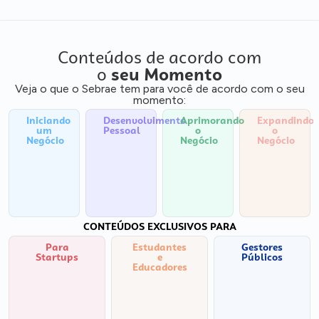
Conteúdos de acordo com
o
seu Momento
Veja o que o Sebrae tem para você de acordo com o seu
momento:
Iniciando
Desenvolvimento
Aprimorando
Expandindo
um
Pessoal
o
o
Negócio
Negócio
Negócio
CONTEÚDOS EXCLUSIVOS PARA
Para
Estudantes
Gestores
Startups
e
Públicos
Educadores