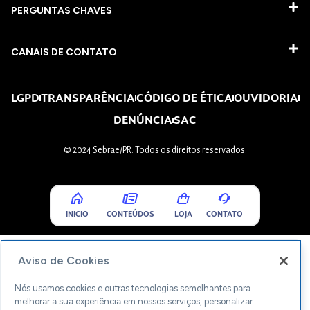
PERGUNTAS CHAVES​
CANAIS DE CONTATO
LGPD
TRANSPARÊNCIA
CÓDIGO DE ÉTICA
OUVIDORIA
DENÚNCIA
SAC
© 2024 Sebrae/PR. Todos os direitos reservados.
INICIO
CONTEÚDOS
LOJA
CONTATO
Aviso de Cookies
Nós usamos cookies e outras tecnologias semelhantes para
melhorar a sua experiência em nossos serviços, personalizar