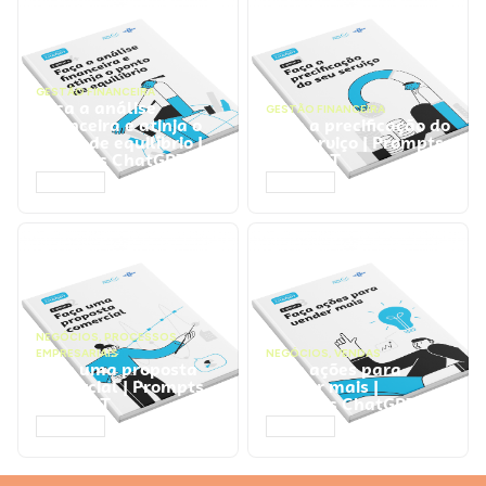
GESTÃO FINANCEIRA
Faça a análise
GESTÃO FINANCEIRA
financeira e atinja o
Faça a precificação do
ponto de equilíbrio |
seu serviço | Prompts
Prompts ChatGPT
ChatGPT
ACESSAR
ACESSAR
NEGÓCIOS
,
PROCESSOS
EMPRESARIAIS
NEGÓCIOS
,
VENDAS
Faça uma proposta
Faça ações para
comercial | Prompts
vender mais |
ChatGPT
Prompts ChatGPT
ACESSAR
ACESSAR