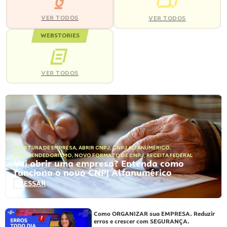
VER TODOS
VER TODOS
WEBSTORIES
VER TODOS
ABERTURA DE EMPRESA
,
ABRIR CNPJ
,
CNPJ ALFANUMÉRICO
,
EMPREENDEDORISMO
,
NOVO FORMATO DE CNPJ
,
RECEITA FEDERAL
Vai abrir uma empresa? Entenda como
funciona o novo CNPJ Alfanumérico
ACESSAR
Como ORGANIZAR sua EMPRESA. Reduzir
erros e crescer com SEGURANÇA.