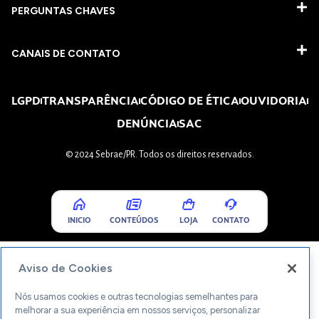
PERGUNTAS CHAVES​
CANAIS DE CONTATO
LGPD
TRANSPARÊNCIA
CÓDIGO DE ÉTICA
OUVIDORIA
DENÚNCIA
SAC
© 2024 Sebrae/PR. Todos os direitos reservados.
INICIO
CONTEÚDOS
LOJA
CONTATO
Aviso de Cookies
Nós usamos cookies e outras tecnologias semelhantes para
melhorar a sua experiência em nossos serviços, personalizar