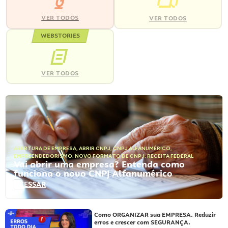
VER TODOS
VER TODOS
WEBSTORIES
VER TODOS
ABERTURA DE EMPRESA
,
ABRIR CNPJ
,
CNPJ ALFANUMÉRICO
,
EMPREENDEDORISMO
,
NOVO FORMATO DE CNPJ
,
RECEITA FEDERAL
Vai abrir uma empresa? Entenda como
funciona o novo CNPJ Alfanumérico
ACESSAR
Como ORGANIZAR sua EMPRESA. Reduzir
erros e crescer com SEGURANÇA.