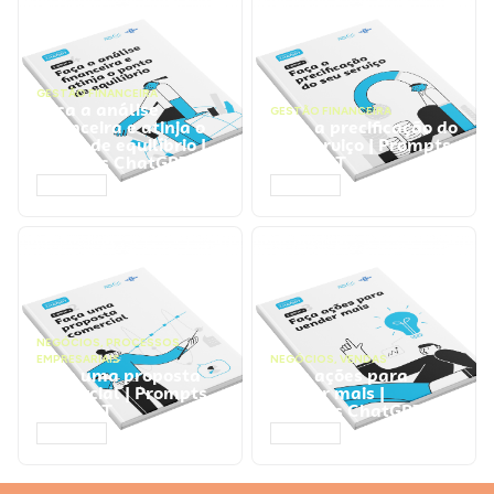
GESTÃO FINANCEIRA
Faça a análise
GESTÃO FINANCEIRA
financeira e atinja o
Faça a precificação do
ponto de equilíbrio |
seu serviço | Prompts
Prompts ChatGPT
ChatGPT
ACESSAR
ACESSAR
NEGÓCIOS
,
PROCESSOS
EMPRESARIAIS
NEGÓCIOS
,
VENDAS
Faça uma proposta
Faça ações para
comercial | Prompts
vender mais |
ChatGPT
Prompts ChatGPT
ACESSAR
ACESSAR