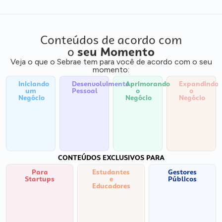
Conteúdos de acordo com
o
seu Momento
Veja o que o Sebrae tem para você de acordo com o seu
momento:
Iniciando
Desenvolvimento
Aprimorando
Expandindo
um
Pessoal
o
o
Negócio
Negócio
Negócio
CONTEÚDOS EXCLUSIVOS PARA
Para
Estudantes
Gestores
Startups
e
Públicos
Educadores