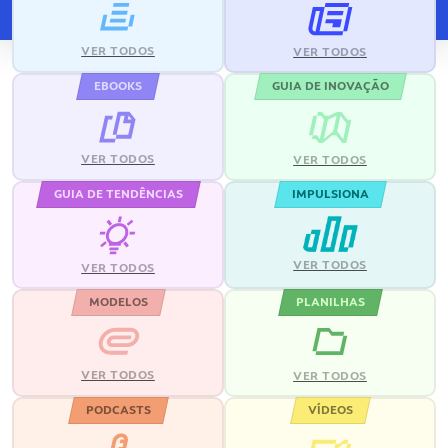
VER TODOS
VER TODOS
EBOOKS
GUIA DE INOVAÇÃO
VER TODOS
VER TODOS
GUIA DE TENDÊNCIAS
IMPULSIONA
VER TODOS
VER TODOS
MODELOS
PLANILHAS
VER TODOS
VER TODOS
PODCASTS
VÍDEOS