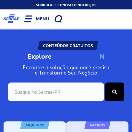
SOBRE
FALE CONOSCO
ENDEREÇOS
MENU
CONTEÚDOS GRATUITOS
Explore
N
o
s
s
o
s
A
Encontre a solução que você precisa
e Transforme Seu Negócio
ARQUIVOS
ARTIGOS