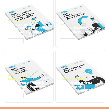
GESTÃO FINANCEIRA
Faça a análise
GESTÃO FINANCEIRA
financeira e atinja o
Faça a precificação do
ponto de equilíbrio |
seu serviço | Prompts
Prompts ChatGPT
ChatGPT
ACESSAR
ACESSAR
NEGÓCIOS
,
PROCESSOS
EMPRESARIAIS
NEGÓCIOS
,
VENDAS
Faça uma proposta
Faça ações para
comercial | Prompts
vender mais |
ChatGPT
Prompts ChatGPT
ACESSAR
ACESSAR