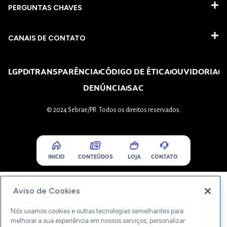
PERGUNTAS CHAVES​
CANAIS DE CONTATO
LGPD
TRANSPARÊNCIA
CÓDIGO DE ÉTICA
OUVIDORIA
DENÚNCIA
SAC
© 2024 Sebrae/PR. Todos os direitos reservados.
INICIO
CONTEÚDOS
LOJA
CONTATO
Aviso de Cookies
Nós usamos cookies e outras tecnologias semelhantes para
melhorar a sua experiência em nossos serviços, personalizar