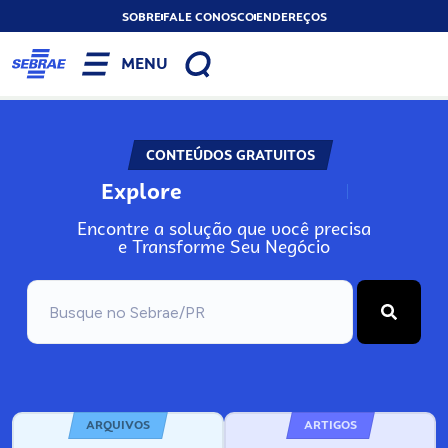
SOBRE
FALE CONOSCO
ENDEREÇOS
MENU
CONTEÚDOS GRATUITOS
Explore
N
o
s
s
o
s
A
Encontre a solução que você precisa
e Transforme Seu Negócio
ARQUIVOS
ARTIGOS