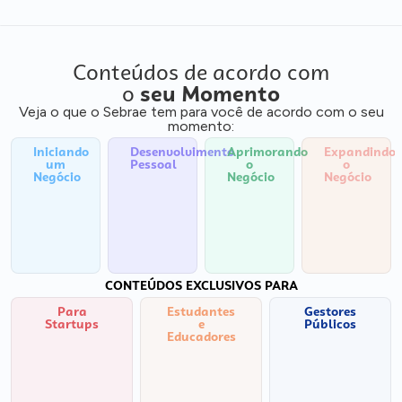
Conteúdos de acordo com
o
seu Momento
Veja o que o Sebrae tem para você de acordo com o seu
momento:
Iniciando
Desenvolvimento
Aprimorando
Expandindo
um
Pessoal
o
o
Negócio
Negócio
Negócio
CONTEÚDOS EXCLUSIVOS PARA
Para
Estudantes
Gestores
Startups
e
Públicos
Educadores