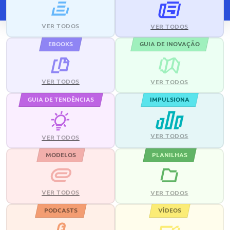
VER TODOS
VER TODOS
EBOOKS
GUIA DE INOVAÇÃO
VER TODOS
VER TODOS
GUIA DE TENDÊNCIAS
IMPULSIONA
VER TODOS
VER TODOS
MODELOS
PLANILHAS
VER TODOS
VER TODOS
PODCASTS
VÍDEOS