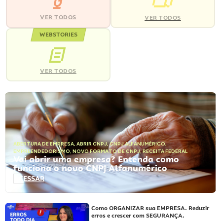
VER TODOS
VER TODOS
WEBSTORIES
VER TODOS
ABERTURA DE EMPRESA
,
ABRIR CNPJ
,
CNPJ ALFANUMÉRICO
,
EMPREENDEDORISMO
,
NOVO FORMATO DE CNPJ
,
RECEITA FEDERAL
Vai abrir uma empresa? Entenda como
funciona o novo CNPJ Alfanumérico
ACESSAR
Como ORGANIZAR sua EMPRESA. Reduzir
erros e crescer com SEGURANÇA.