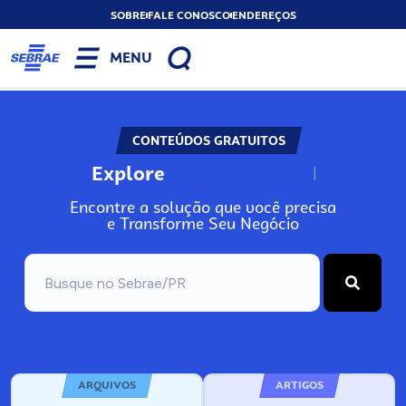
SOBRE
FALE CONOSCO
ENDEREÇOS
MENU
CONTEÚDOS GRATUITOS
Explore
N
o
s
s
o
s
A
Encontre a solução que você precisa
e Transforme Seu Negócio
ARQUIVOS
ARTIGOS