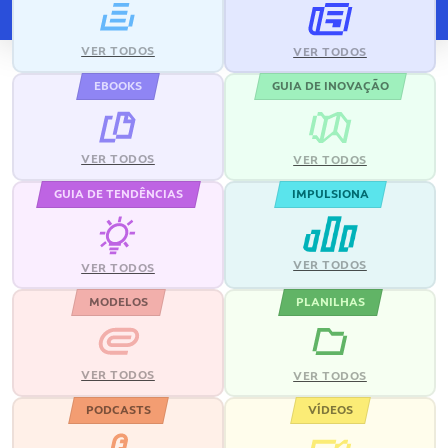
VER TODOS
VER TODOS
EBOOKS
GUIA DE INOVAÇÃO
VER TODOS
VER TODOS
GUIA DE TENDÊNCIAS
IMPULSIONA
VER TODOS
VER TODOS
MODELOS
PLANILHAS
VER TODOS
VER TODOS
PODCASTS
VÍDEOS