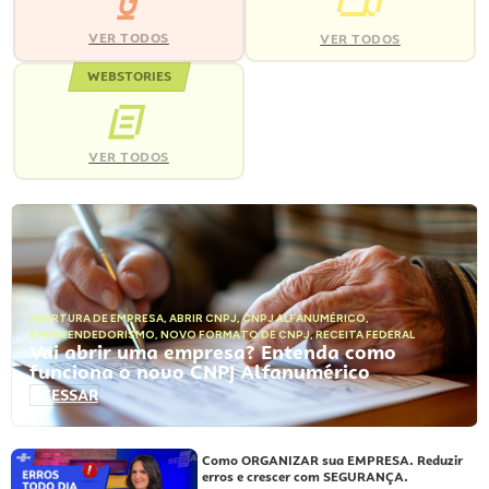
VER TODOS
VER TODOS
WEBSTORIES
VER TODOS
ABERTURA DE EMPRESA
,
ABRIR CNPJ
,
CNPJ ALFANUMÉRICO
,
EMPREENDEDORISMO
,
NOVO FORMATO DE CNPJ
,
RECEITA FEDERAL
Vai abrir uma empresa? Entenda como
funciona o novo CNPJ Alfanumérico
ACESSAR
Como ORGANIZAR sua EMPRESA. Reduzir
erros e crescer com SEGURANÇA.