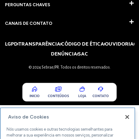
PERGUNTAS CHAVES​
CANAIS DE CONTATO
LGPD
TRANSPARÊNCIA
CÓDIGO DE ÉTICA
OUVIDORIA
DENÚNCIA
SAC
© 2024 Sebrae/PR. Todos os direitos reservados.
INICIO
CONTEÚDOS
LOJA
CONTATO
Aviso de Cookies
Nós usamos cookies e outras tecnologias semelhantes para
melhorar a sua experiência em nossos serviços, personalizar