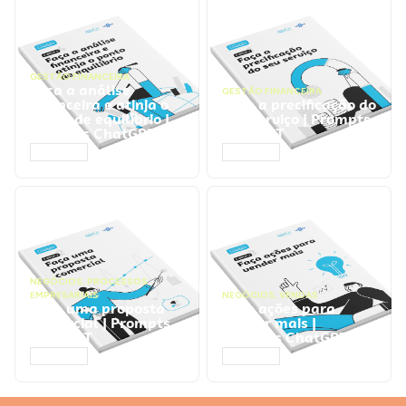
GESTÃO FINANCEIRA
Faça a análise
GESTÃO FINANCEIRA
financeira e atinja o
Faça a precificação do
ponto de equilíbrio |
seu serviço | Prompts
Prompts ChatGPT
ChatGPT
ACESSAR
ACESSAR
NEGÓCIOS
,
PROCESSOS
EMPRESARIAIS
NEGÓCIOS
,
VENDAS
Faça uma proposta
Faça ações para
comercial | Prompts
vender mais |
ChatGPT
Prompts ChatGPT
ACESSAR
ACESSAR