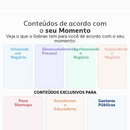
Conteúdos de acordo com
o
seu Momento
Veja o que o Sebrae tem para você de acordo com o seu
momento:
Iniciando
Desenvolvimento
Aprimorando
Expandindo
um
Pessoal
o
o
Negócio
Negócio
Negócio
CONTEÚDOS EXCLUSIVOS PARA
Para
Estudantes
Gestores
Startups
e
Públicos
Educadores