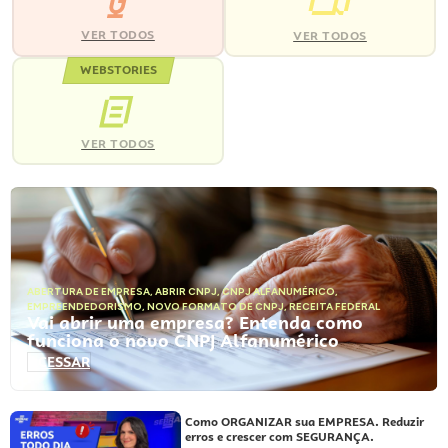
VER TODOS
VER TODOS
WEBSTORIES
VER TODOS
ABERTURA DE EMPRESA
,
ABRIR CNPJ
,
CNPJ ALFANUMÉRICO
,
EMPREENDEDORISMO
,
NOVO FORMATO DE CNPJ
,
RECEITA FEDERAL
Vai abrir uma empresa? Entenda como
funciona o novo CNPJ Alfanumérico
ACESSAR
Como ORGANIZAR sua EMPRESA. Reduzir
erros e crescer com SEGURANÇA.