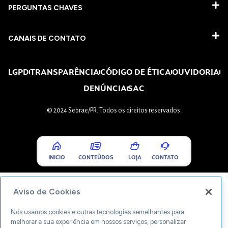
PERGUNTAS CHAVES​
CANAIS DE CONTATO
LGPD
TRANSPARÊNCIA
CÓDIGO DE ÉTICA
OUVIDORIA
DENÚNCIA
SAC
© 2024 Sebrae/PR. Todos os direitos reservados.
INICIO
CONTEÚDOS
LOJA
CONTATO
Aviso de Cookies
Nós usamos cookies e outras tecnologias semelhantes para
melhorar a sua experiência em nossos serviços, personalizar