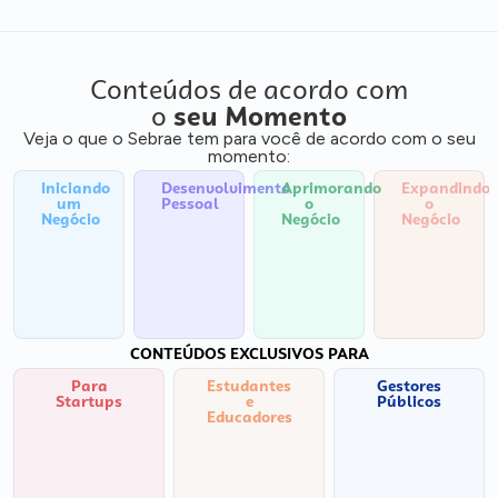
Conteúdos de acordo com
o
seu Momento
Veja o que o Sebrae tem para você de acordo com o seu
momento:
Iniciando
Desenvolvimento
Aprimorando
Expandindo
um
Pessoal
o
o
Negócio
Negócio
Negócio
CONTEÚDOS EXCLUSIVOS PARA
Para
Estudantes
Gestores
Startups
e
Públicos
Educadores