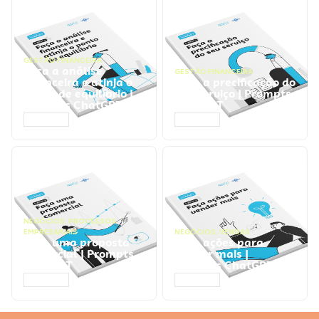
GESTÃO FINANCEIRA
Faça a análise
GESTÃO FINANCEIRA
financeira e atinja o
Faça a precificação do
ponto de equilíbrio |
seu serviço | Prompts
Prompts ChatGPT
ChatGPT
ACESSAR
ACESSAR
NEGÓCIOS
,
PROCESSOS
EMPRESARIAIS
NEGÓCIOS
,
VENDAS
Faça uma proposta
Faça ações para
comercial | Prompts
vender mais |
ChatGPT
Prompts ChatGPT
ACESSAR
ACESSAR