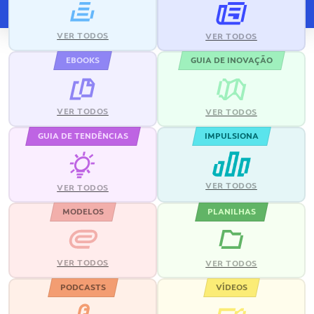
VER TODOS
VER TODOS
EBOOKS
GUIA DE INOVAÇÃO
VER TODOS
VER TODOS
GUIA DE TENDÊNCIAS
IMPULSIONA
VER TODOS
VER TODOS
MODELOS
PLANILHAS
VER TODOS
VER TODOS
PODCASTS
VÍDEOS