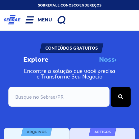
SOBRE
FALE CONOSCO
ENDEREÇOS
MENU
CONTEÚDOS GRATUITOS
Explore
N
o
s
s
o
s
I
n
f
o
Encontre a solução que você precisa
e Transforme Seu Negócio
ARQUIVOS
ARTIGOS