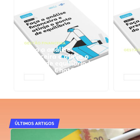
GESTÃO FINANCEIRA
Faça a análise
GESTÃO
financeira e atinja o
Faça
ponto de equilíbrio |
seu 
Prompts ChatGPT
Cha
ACESSAR
ACESS
ÚLTIMOS ARTIGOS