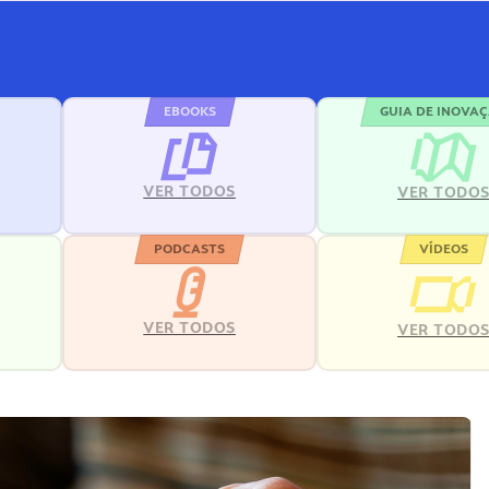
EBOOKS
GUIA DE INOVA
VER TODOS
VER TODO
PODCASTS
VÍDEOS
VER TODOS
VER TODO