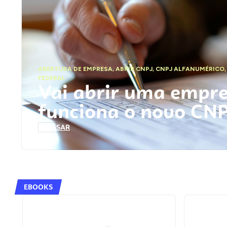
ABERTURA DE EMPRESA
,
ABRIR CNPJ
,
CNPJ ALFANUMÉRICO
FEDERAL
Vai abrir uma empr
funciona o novo CN
ACESSAR
EBOOKS