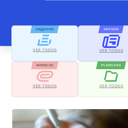
ARQUIVOS
ARTIGOS
VER TODOS
VER TODOS
MODELOS
PLANILHAS
VER TODOS
VER TODOS