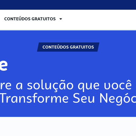
CONTEÚDOS GRATUITOS
CONTEÚDOS GRATUITOS
lore
re a solução que você 
 Transforme Seu Negóc