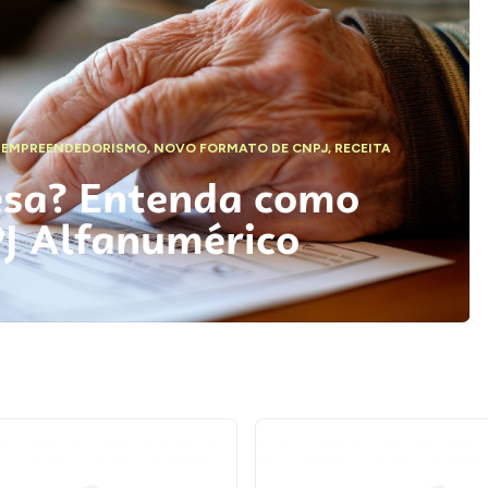
,
EMPREENDEDORISMO
,
NOVO FORMATO DE CNPJ
,
RECEITA
esa? Entenda como
PJ Alfanumérico