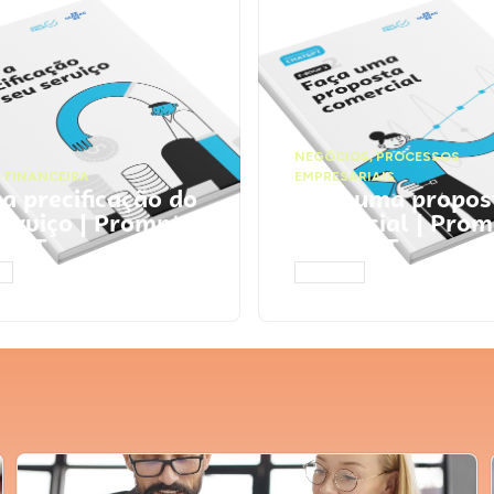
NEGÓCIOS
,
PROCESSOS
 FINANCEIRA
EMPRESARIAIS
 a precificação do
Faça uma propos
serviço | Prompts
comercial | Prom
tGPT
ChatGPT
AR
ACESSAR