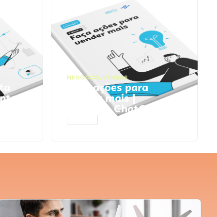
NEGÓCIOS
,
VENDAS
ta
Faça ações para
pts
vender mais |
Prompts ChatGPT
ACESSAR