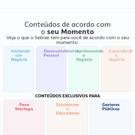
Conteúdos de acordo com
o
seu Momento
Veja o que o Sebrae tem para você de acordo com o seu
momento:
Iniciando
Desenvolvimento
Aprimorando
Expandindo
um
Pessoal
o
o
Negócio
Negócio
Negócio
CONTEÚDOS EXCLUSIVOS PARA
Para
Estudantes
Gestores
Startups
e
Públicos
Educadores