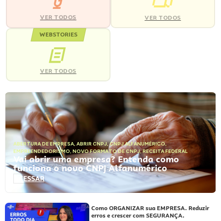
VER TODOS
VER TODOS
WEBSTORIES
VER TODOS
ABERTURA DE EMPRESA
,
ABRIR CNPJ
,
CNPJ ALFANUMÉRICO
,
EMPREENDEDORISMO
,
NOVO FORMATO DE CNPJ
,
RECEITA FEDERAL
Vai abrir uma empresa? Entenda como
funciona o novo CNPJ Alfanumérico
ACESSAR
Como ORGANIZAR sua EMPRESA. Reduzir
erros e crescer com SEGURANÇA.