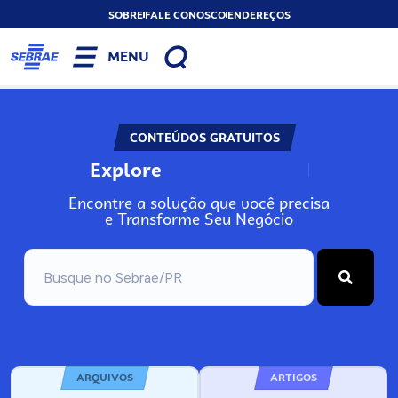
SOBRE
FALE CONOSCO
ENDEREÇOS
MENU
CONTEÚDOS GRATUITOS
Explore
N
o
s
s
o
s
A
Encontre a solução que você precisa
e Transforme Seu Negócio
ARQUIVOS
ARTIGOS