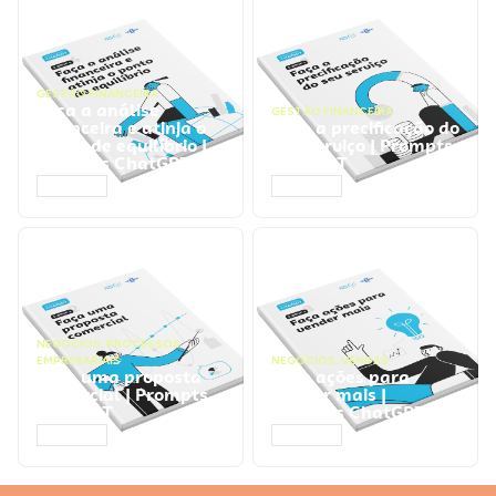
GESTÃO FINANCEIRA
Faça a análise
GESTÃO FINANCEIRA
financeira e atinja o
Faça a precificação do
ponto de equilíbrio |
seu serviço | Prompts
Prompts ChatGPT
ChatGPT
ACESSAR
ACESSAR
NEGÓCIOS
,
PROCESSOS
EMPRESARIAIS
NEGÓCIOS
,
VENDAS
Faça uma proposta
Faça ações para
comercial | Prompts
vender mais |
ChatGPT
Prompts ChatGPT
ACESSAR
ACESSAR