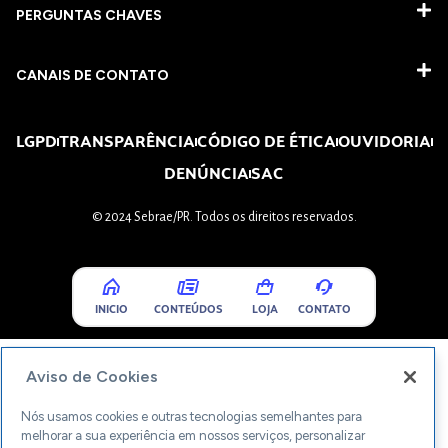
PERGUNTAS CHAVES​
CANAIS DE CONTATO
LGPD
TRANSPARÊNCIA
CÓDIGO DE ÉTICA
OUVIDORIA
DENÚNCIA
SAC
© 2024 Sebrae/PR. Todos os direitos reservados.
INICIO
CONTEÚDOS
LOJA
CONTATO
Aviso de Cookies
Nós usamos cookies e outras tecnologias semelhantes para
melhorar a sua experiência em nossos serviços, personalizar