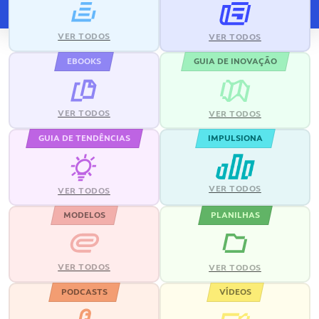
VER TODOS
VER TODOS
EBOOKS
GUIA DE INOVAÇÃO
VER TODOS
VER TODOS
GUIA DE TENDÊNCIAS
IMPULSIONA
VER TODOS
VER TODOS
MODELOS
PLANILHAS
VER TODOS
VER TODOS
PODCASTS
VÍDEOS