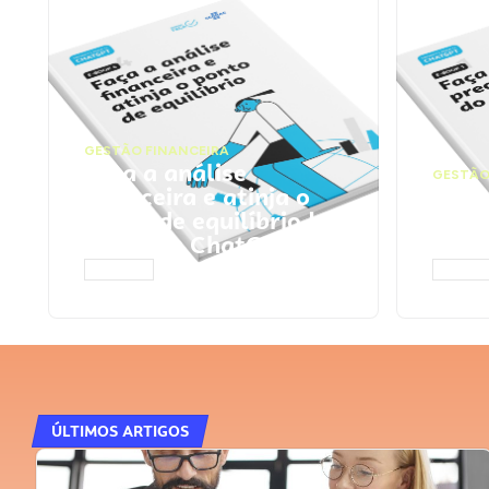
GESTÃO FINANCEIRA
Faça a análise
GESTÃO
financeira e atinja o
Faça
ponto de equilíbrio |
seu 
Prompts ChatGPT
Cha
ACESSAR
ACESS
ÚLTIMOS ARTIGOS