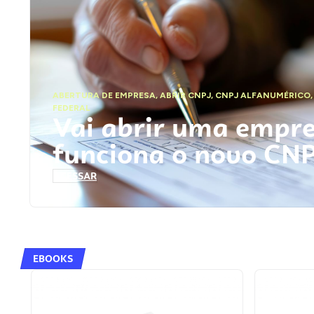
ABERTURA DE EMPRESA
,
ABRIR CNPJ
,
CNPJ ALFANUMÉRICO
FEDERAL
Vai abrir uma empr
funciona o novo CN
ACESSAR
EBOOKS