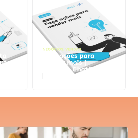
NEGÓCIOS
,
VENDAS
ta
Faça ações para
pts
vender mais |
Prompts ChatGPT
ACESSAR