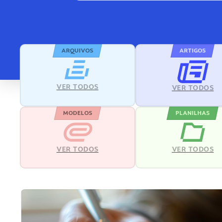
ARQUIVOS
ARTIGOS
VER TODOS
VER TODOS
MODELOS
PLANILHAS
VER TODOS
VER TODOS