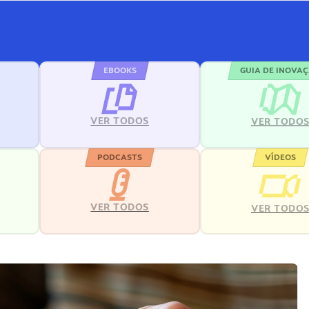
EBOOKS
GUIA DE INOVA
VER TODOS
VER TODO
PODCASTS
VÍDEOS
VER TODOS
VER TODO