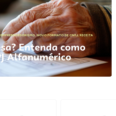
,
EMPREENDEDORISMO
,
NOVO FORMATO DE CNPJ
,
RECEITA
esa? Entenda como
PJ Alfanumérico