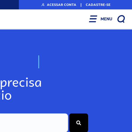
ACESSAR CONTA
|
CADASTRE-SE
MENU
N
o
s
s
o
s
o
P
A
r
t
precisa
io