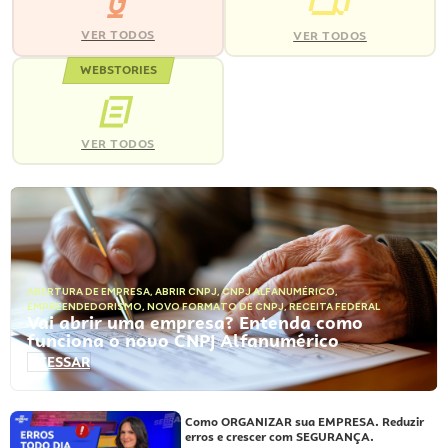
VER TODOS
VER TODOS
WEBSTORIES
VER TODOS
ABERTURA DE EMPRESA
,
ABRIR CNPJ
,
CNPJ ALFANUMÉRICO
,
EMPREENDEDORISMO
,
NOVO FORMATO DE CNPJ
,
RECEITA FEDERAL
Vai abrir uma empresa? Entenda como
funciona o novo CNPJ Alfanumérico
ACESSAR
Como ORGANIZAR sua EMPRESA. Reduzir
erros e crescer com SEGURANÇA.