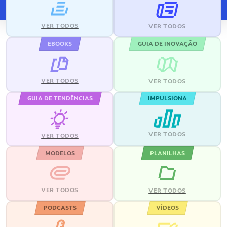
VER TODOS
VER TODOS
EBOOKS
GUIA DE INOVAÇÃO
VER TODOS
VER TODOS
GUIA DE TENDÊNCIAS
IMPULSIONA
VER TODOS
VER TODOS
MODELOS
PLANILHAS
VER TODOS
VER TODOS
PODCASTS
VÍDEOS