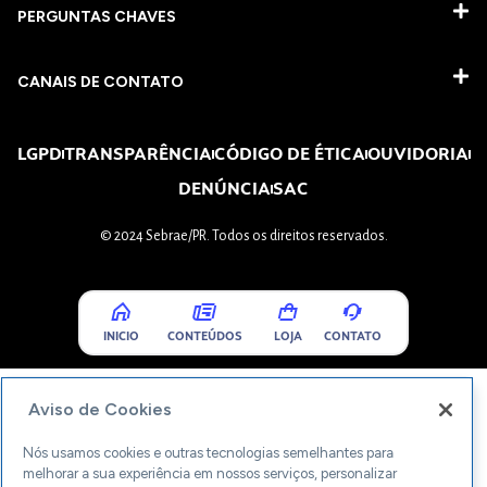
PERGUNTAS CHAVES​
CANAIS DE CONTATO
LGPD
TRANSPARÊNCIA
CÓDIGO DE ÉTICA
OUVIDORIA
DENÚNCIA
SAC
© 2024 Sebrae/PR. Todos os direitos reservados.
INICIO
CONTEÚDOS
LOJA
CONTATO
Aviso de Cookies
Nós usamos cookies e outras tecnologias semelhantes para
melhorar a sua experiência em nossos serviços, personalizar