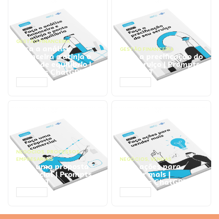
GESTÃO FINANCEIRA
Faça a análise
GESTÃO FINANCEIRA
financeira e atinja o
Faça a precificação do
ponto de equilíbrio |
seu serviço | Prompts
Prompts ChatGPT
ChatGPT
ACESSAR
ACESSAR
NEGÓCIOS
,
PROCESSOS
EMPRESARIAIS
NEGÓCIOS
,
VENDAS
Faça uma proposta
Faça ações para
comercial | Prompts
vender mais |
ChatGPT
Prompts ChatGPT
ACESSAR
ACESSAR