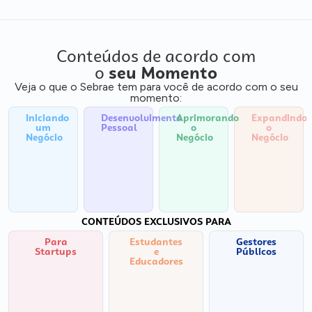
Conteúdos de acordo com
o
seu Momento
Veja o que o Sebrae tem para você de acordo com o seu
momento:
Iniciando
Desenvolvimento
Aprimorando
Expandindo
um
Pessoal
o
o
Negócio
Negócio
Negócio
CONTEÚDOS EXCLUSIVOS PARA
Para
Estudantes
Gestores
Startups
e
Públicos
Educadores