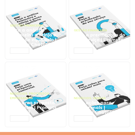
GESTÃO FINANCEIRA
Faça a análise
GESTÃO FINANCEIRA
financeira e atinja o
Faça a precificação do
ponto de equilíbrio |
seu serviço | Prompts
Prompts ChatGPT
ChatGPT
ACESSAR
ACESSAR
NEGÓCIOS
,
PROCESSOS
EMPRESARIAIS
NEGÓCIOS
,
VENDAS
Faça uma proposta
Faça ações para
comercial | Prompts
vender mais |
ChatGPT
Prompts ChatGPT
ACESSAR
ACESSAR