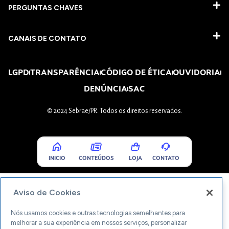
PERGUNTAS CHAVES​
CANAIS DE CONTATO
LGPD
TRANSPARÊNCIA
CÓDIGO DE ÉTICA
OUVIDORIA
DENÚNCIA
SAC
© 2024 Sebrae/PR. Todos os direitos reservados.
INICIO
CONTEÚDOS
LOJA
CONTATO
Aviso de Cookies
Nós usamos cookies e outras tecnologias semelhantes para
melhorar a sua experiência em nossos serviços, personalizar