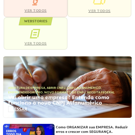
VER TODOS
VER TODOS
WEBSTORIES
VER TODOS
ABERTURA DE EMPRESA
,
ABRIR CNPJ
,
CNPJ ALFANUMÉRICO
,
EMPREENDEDORISMO
,
NOVO FORMATO DE CNPJ
,
RECEITA FEDERAL
Vai abrir uma empresa? Entenda como
funciona o novo CNPJ Alfanumérico
ACESSAR
Como ORGANIZAR sua EMPRESA. Reduzir
erros e crescer com SEGURANÇA.