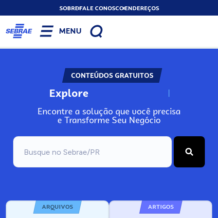
SOBRE
FALE CONOSCO
ENDEREÇOS
MENU
CONTEÚDOS GRATUITOS
Explore
N
o
s
s
o
s
A
Encontre a solução que você precisa
e Transforme Seu Negócio
ARQUIVOS
ARTIGOS