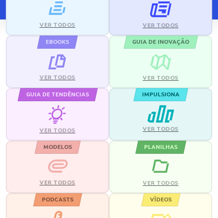
VER TODOS
VER TODOS
EBOOKS
GUIA DE INOVAÇÃO
VER TODOS
VER TODOS
GUIA DE TENDÊNCIAS
IMPULSIONA
VER TODOS
VER TODOS
MODELOS
PLANILHAS
VER TODOS
VER TODOS
PODCASTS
VÍDEOS