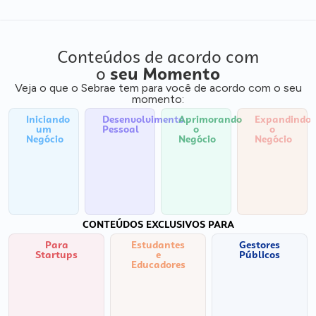
Conteúdos de acordo com
o
seu Momento
Veja o que o Sebrae tem para você de acordo com o seu
momento:
Iniciando
Desenvolvimento
Aprimorando
Expandindo
um
Pessoal
o
o
Negócio
Negócio
Negócio
CONTEÚDOS EXCLUSIVOS PARA
Para
Estudantes
Gestores
Startups
e
Públicos
Educadores