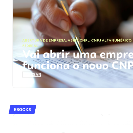
ABERTURA DE EMPRESA
,
ABRIR CNPJ
,
CNPJ ALFANUMÉRICO
FEDERAL
Vai abrir uma empr
funciona o novo CN
ACESSAR
EBOOKS