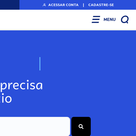
ACESSAR CONTA
|
CADASTRE-SE
MENU
N
o
s
s
o
s
A
r
precisa
io