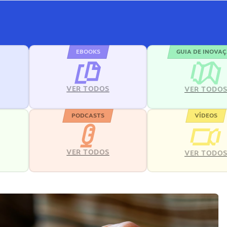
EBOOKS
GUIA DE INOVA
VER TODOS
VER TODO
PODCASTS
VÍDEOS
VER TODOS
VER TODO