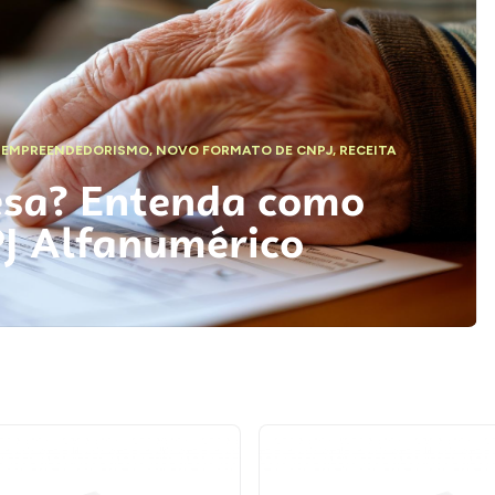
,
EMPREENDEDORISMO
,
NOVO FORMATO DE CNPJ
,
RECEITA
esa? Entenda como
PJ Alfanumérico