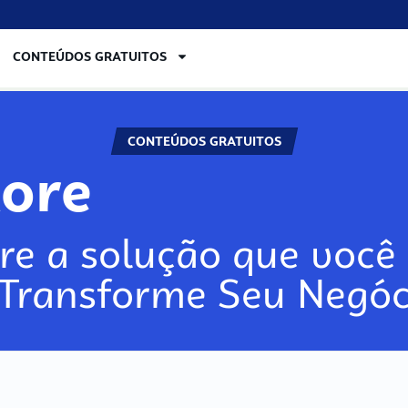
CONTEÚDOS GRATUITOS
CONTEÚDOS GRATUITOS
lore
re a solução que você 
 Transforme Seu Negóc