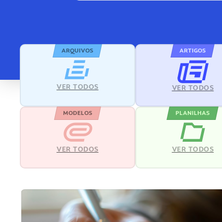
ARQUIVOS
ARTIGOS
VER TODOS
VER TODOS
MODELOS
PLANILHAS
VER TODOS
VER TODOS