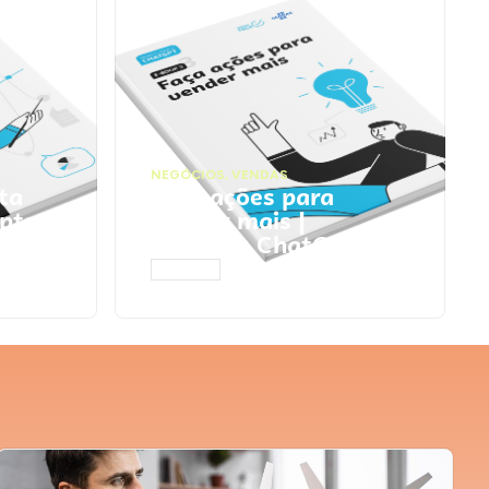
NEGÓCIOS
,
VENDAS
ta
Faça ações para
pts
vender mais |
Prompts ChatGPT
ACESSAR