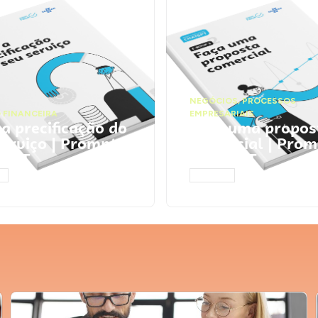
NEGÓCIOS
,
PROCESSOS
 FINANCEIRA
EMPRESARIAIS
 a precificação do
Faça uma propos
serviço | Prompts
comercial | Prom
tGPT
ChatGPT
AR
ACESSAR