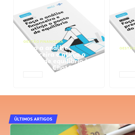
GESTÃO FINANCEIRA
Faça a análise
GESTÃO
financeira e atinja o
Faça
ponto de equilíbrio |
seu 
Prompts ChatGPT
Cha
ACESSAR
ACESS
ÚLTIMOS ARTIGOS