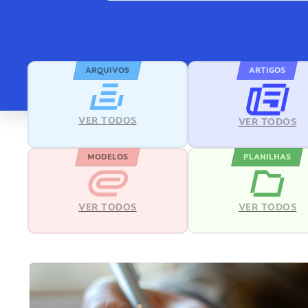
ARQUIVOS
ARTIGOS
VER TODOS
VER TODOS
MODELOS
PLANILHAS
VER TODOS
VER TODOS