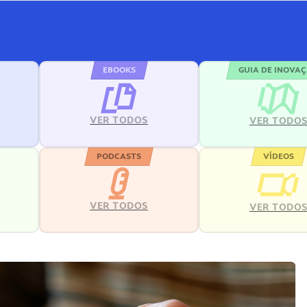
EBOOKS
GUIA DE INOVA
VER TODOS
VER TODO
PODCASTS
VÍDEOS
VER TODOS
VER TODO