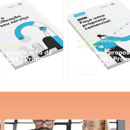
NEGÓCIOS
,
PROCESSOS
 FINANCEIRA
EMPRESARIAIS
 a precificação do
Faça uma propos
serviço | Prompts
comercial | Prom
tGPT
ChatGPT
AR
ACESSAR