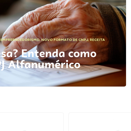
,
EMPREENDEDORISMO
,
NOVO FORMATO DE CNPJ
,
RECEITA
esa? Entenda como
PJ Alfanumérico