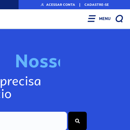
ACESSAR CONTA
|
CADASTRE-SE
MENU
N
o
s
s
o
s
I
n
f
o
g
precisa
io