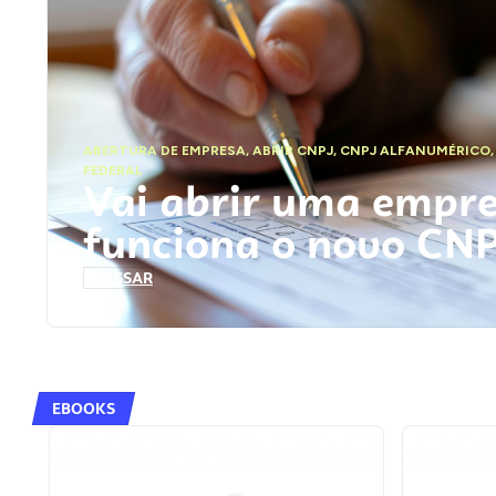
ABERTURA DE EMPRESA
,
ABRIR CNPJ
,
CNPJ ALFANUMÉRICO
FEDERAL
Vai abrir uma empr
funciona o novo CN
ACESSAR
EBOOKS