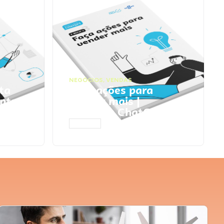
NEGÓCIOS
,
VENDAS
ta
Faça ações para
pts
vender mais |
Prompts ChatGPT
ACESSAR