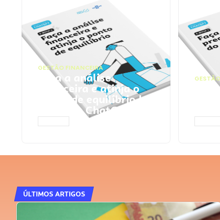
GESTÃO FINANCEIRA
Faça a análise
GESTÃO
financeira e atinja o
Faça
ponto de equilíbrio |
seu 
Prompts ChatGPT
Cha
ACESSAR
ACESS
ÚLTIMOS ARTIGOS