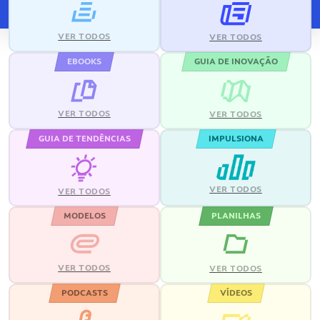
VER TODOS
VER TODOS
EBOOKS
GUIA DE INOVAÇÃO
VER TODOS
VER TODOS
GUIA DE TENDÊNCIAS
IMPULSIONA
VER TODOS
VER TODOS
MODELOS
PLANILHAS
VER TODOS
VER TODOS
PODCASTS
VÍDEOS