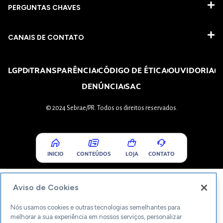
PERGUNTAS CHAVES​
CANAIS DE CONTATO
LGPD
TRANSPARÊNCIA
CÓDIGO DE ÉTICA
OUVIDORIA
DENÚNCIA
SAC
© 2024 Sebrae/PR. Todos os direitos reservados.
INICIO
CONTEÚDOS
LOJA
CONTATO
Aviso de Cookies
Nós usamos cookies e outras tecnologias semelhantes para
melhorar a sua experiência em nossos serviços, personalizar