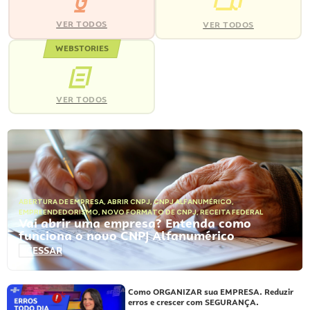
VER TODOS
VER TODOS
WEBSTORIES
VER TODOS
ABERTURA DE EMPRESA
,
ABRIR CNPJ
,
CNPJ ALFANUMÉRICO
,
EMPREENDEDORISMO
,
NOVO FORMATO DE CNPJ
,
RECEITA FEDERAL
Vai abrir uma empresa? Entenda como
funciona o novo CNPJ Alfanumérico
ACESSAR
Como ORGANIZAR sua EMPRESA. Reduzir
erros e crescer com SEGURANÇA.