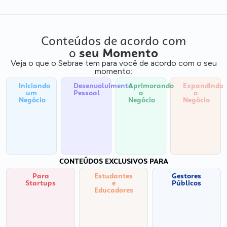
Conteúdos de acordo com
o
seu Momento
Veja o que o Sebrae tem para você de acordo com o seu
momento:
Iniciando
Desenvolvimento
Aprimorando
Expandindo
um
Pessoal
o
o
Negócio
Negócio
Negócio
CONTEÚDOS EXCLUSIVOS PARA
Para
Estudantes
Gestores
Startups
e
Públicos
Educadores