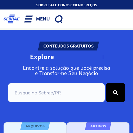
SOBRE
FALE CONOSCO
ENDEREÇOS
MENU
CONTEÚDOS GRATUITOS
Explore
N
o
s
s
o
s
A
Encontre a solução que você precisa
e Transforme Seu Negócio
ARQUIVOS
ARTIGOS