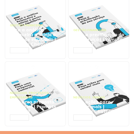
GESTÃO FINANCEIRA
Faça a análise
GESTÃO FINANCEIRA
financeira e atinja o
Faça a precificação do
ponto de equilíbrio |
seu serviço | Prompts
Prompts ChatGPT
ChatGPT
ACESSAR
ACESSAR
NEGÓCIOS
,
PROCESSOS
EMPRESARIAIS
NEGÓCIOS
,
VENDAS
Faça uma proposta
Faça ações para
comercial | Prompts
vender mais |
ChatGPT
Prompts ChatGPT
ACESSAR
ACESSAR