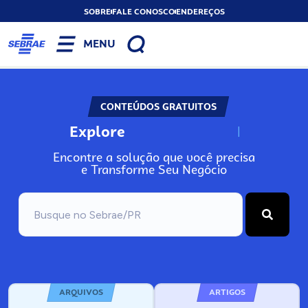
SOBRE
FALE CONOSCO
ENDEREÇOS
MENU
CONTEÚDOS GRATUITOS
Explore
N
o
s
s
o
s
A
Encontre a solução que você precisa
e Transforme Seu Negócio
ARQUIVOS
ARTIGOS