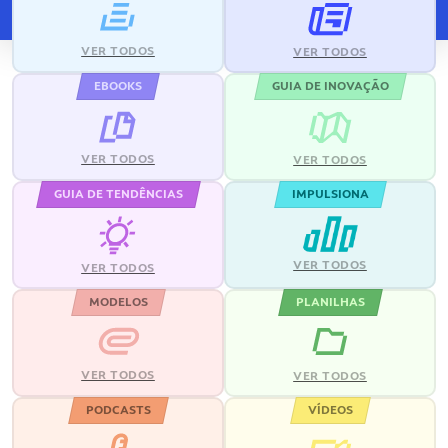
VER TODOS
VER TODOS
EBOOKS
GUIA DE INOVAÇÃO
VER TODOS
VER TODOS
GUIA DE TENDÊNCIAS
IMPULSIONA
VER TODOS
VER TODOS
MODELOS
PLANILHAS
VER TODOS
VER TODOS
PODCASTS
VÍDEOS