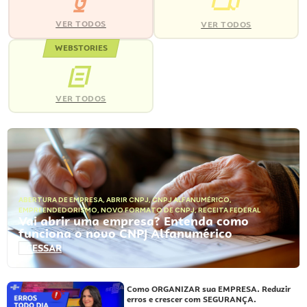
VER TODOS
VER TODOS
WEBSTORIES
VER TODOS
ABERTURA DE EMPRESA
,
ABRIR CNPJ
,
CNPJ ALFANUMÉRICO
,
EMPREENDEDORISMO
,
NOVO FORMATO DE CNPJ
,
RECEITA FEDERAL
Vai abrir uma empresa? Entenda como
funciona o novo CNPJ Alfanumérico
ACESSAR
Como ORGANIZAR sua EMPRESA. Reduzir
erros e crescer com SEGURANÇA.