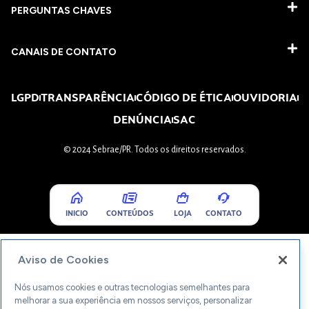
PERGUNTAS CHAVES​
CANAIS DE CONTATO
LGPD
TRANSPARÊNCIA
CÓDIGO DE ÉTICA
OUVIDORIA
DENÚNCIA
SAC
© 2024 Sebrae/PR. Todos os direitos reservados.
INICIO
CONTEÚDOS
LOJA
CONTATO
Aviso de Cookies
Nós usamos cookies e outras tecnologias semelhantes para
melhorar a sua experiência em nossos serviços, personalizar