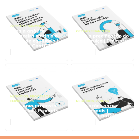
GESTÃO FINANCEIRA
Faça a análise
GESTÃO FINANCEIRA
financeira e atinja o
Faça a precificação do
ponto de equilíbrio |
seu serviço | Prompts
Prompts ChatGPT
ChatGPT
ACESSAR
ACESSAR
NEGÓCIOS
,
PROCESSOS
EMPRESARIAIS
NEGÓCIOS
,
VENDAS
Faça uma proposta
Faça ações para
comercial | Prompts
vender mais |
ChatGPT
Prompts ChatGPT
ACESSAR
ACESSAR