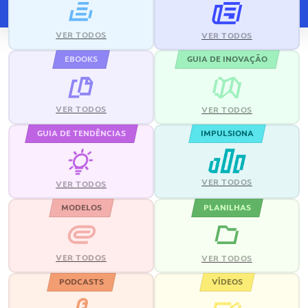
VER TODOS
VER TODOS
EBOOKS
GUIA DE INOVAÇÃO
VER TODOS
VER TODOS
GUIA DE TENDÊNCIAS
IMPULSIONA
VER TODOS
VER TODOS
MODELOS
PLANILHAS
VER TODOS
VER TODOS
PODCASTS
VÍDEOS