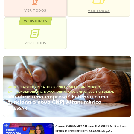
VER TODOS
VER TODOS
WEBSTORIES
VER TODOS
ABERTURA DE EMPRESA
,
ABRIR CNPJ
,
CNPJ ALFANUMÉRICO
,
EMPREENDEDORISMO
,
NOVO FORMATO DE CNPJ
,
RECEITA FEDERAL
Vai abrir uma empresa? Entenda como
funciona o novo CNPJ Alfanumérico
ACESSAR
Como ORGANIZAR sua EMPRESA. Reduzir
erros e crescer com SEGURANÇA.