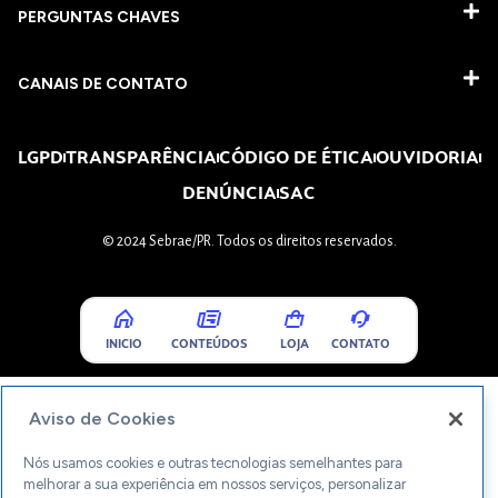
PERGUNTAS CHAVES​
CANAIS DE CONTATO
LGPD
TRANSPARÊNCIA
CÓDIGO DE ÉTICA
OUVIDORIA
DENÚNCIA
SAC
© 2024 Sebrae/PR. Todos os direitos reservados.
INICIO
CONTEÚDOS
LOJA
CONTATO
Aviso de Cookies
Nós usamos cookies e outras tecnologias semelhantes para
melhorar a sua experiência em nossos serviços, personalizar