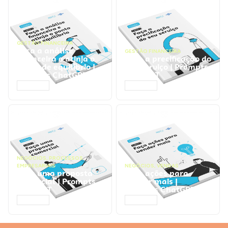
GESTÃO FINANCEIRA
Faça a análise
GESTÃO FINANCEIRA
financeira e atinja o
Faça a precificação do
ponto de equilíbrio |
seu serviço | Prompts
Prompts ChatGPT
ChatGPT
ACESSAR
ACESSAR
NEGÓCIOS
,
PROCESSOS
EMPRESARIAIS
NEGÓCIOS
,
VENDAS
Faça uma proposta
Faça ações para
comercial | Prompts
vender mais |
ChatGPT
Prompts ChatGPT
ACESSAR
ACESSAR