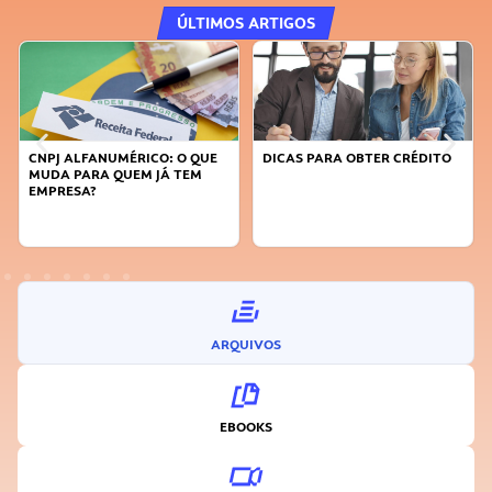
ÚLTIMOS ARTIGOS
: O QUE
DICAS PARA OBTER CRÉDITO
FAÇA A DIFERENÇA: SEJA
 TEM
SUSTENTÁVEL, SEJA
INOVADOR
ARQUIVOS
EBOOKS