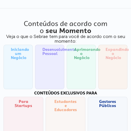
Conteúdos de acordo com
o
seu Momento
Veja o que o Sebrae tem para você de acordo com o seu
momento:
Iniciando
Desenvolvimento
Aprimorando
Expandindo
um
Pessoal
o
o
Negócio
Negócio
Negócio
CONTEÚDOS EXCLUSIVOS PARA
Para
Estudantes
Gestores
Startups
e
Públicos
Educadores