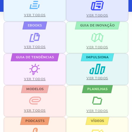
VER TODOS
VER TODOS
EBOOKS
GUIA DE INOVAÇÃO
VER TODOS
VER TODOS
GUIA DE TENDÊNCIAS
IMPULSIONA
VER TODOS
VER TODOS
MODELOS
PLANILHAS
VER TODOS
VER TODOS
PODCASTS
VÍDEOS