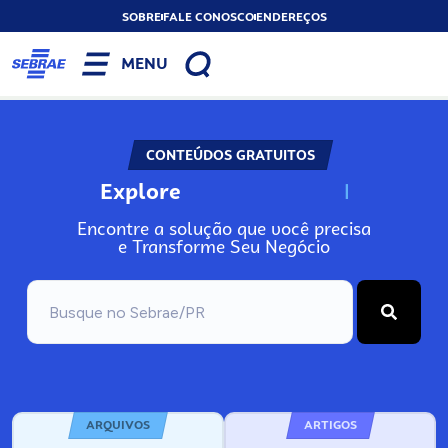
SOBRE
FALE CONOSCO
ENDEREÇOS
MENU
CONTEÚDOS GRATUITOS
Explore
N
o
s
s
o
s
A
Encontre a solução que você precisa
e Transforme Seu Negócio
ARQUIVOS
ARTIGOS