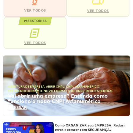
VER TODOS
VER TODOS
WEBSTORIES
VER TODOS
ABERTURA DE EMPRESA
,
ABRIR CNPJ
,
CNPJ ALFANUMÉRICO
,
EMPREENDEDORISMO
,
NOVO FORMATO DE CNPJ
,
RECEITA FEDERAL
Vai abrir uma empresa? Entenda como
funciona o novo CNPJ Alfanumérico
ACESSAR
Como ORGANIZAR sua EMPRESA. Reduzir
erros e crescer com SEGURANÇA.