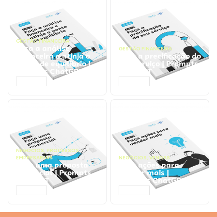
GESTÃO FINANCEIRA
Faça a análise
GESTÃO FINANCEIRA
financeira e atinja o
Faça a precificação do
ponto de equilíbrio |
seu serviço | Prompts
Prompts ChatGPT
ChatGPT
ACESSAR
ACESSAR
NEGÓCIOS
,
PROCESSOS
EMPRESARIAIS
NEGÓCIOS
,
VENDAS
Faça uma proposta
Faça ações para
comercial | Prompts
vender mais |
ChatGPT
Prompts ChatGPT
ACESSAR
ACESSAR