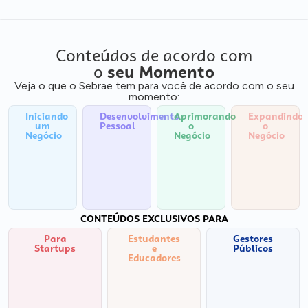
Conteúdos de acordo com
o
seu Momento
Veja o que o Sebrae tem para você de acordo com o seu
momento:
Iniciando
Desenvolvimento
Aprimorando
Expandindo
um
Pessoal
o
o
Negócio
Negócio
Negócio
CONTEÚDOS EXCLUSIVOS PARA
Para
Estudantes
Gestores
Startups
e
Públicos
Educadores