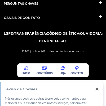
PERGUNTAS CHAVES​
CANAIS DE CONTATO
LGPD
TRANSPARÊNCIA
CÓDIGO DE ÉTICA
OUVIDORIA
DENÚNCIA
SAC
© 2024 Sebrae/PR. Todos os direitos reservados.
INICIO
CONTEÚDOS
LOJA
CONTATO
Aviso de Cookies
Nós usamos cookies e outras tecnologias semelhantes para
melhorar a sua experiência em nossos serviços, personalizar