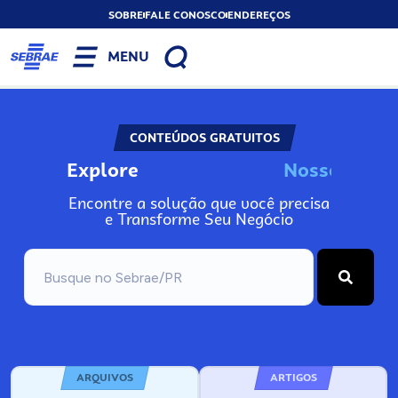
SOBRE
FALE CONOSCO
ENDEREÇOS
MENU
CONTEÚDOS GRATUITOS
Explore
N
o
s
s
o
s
A
Encontre a solução que você precisa
e Transforme Seu Negócio
ARQUIVOS
ARTIGOS