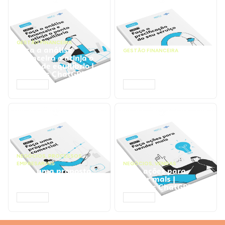
GESTÃO FINANCEIRA
Faça a análise
GESTÃO FINANCEIRA
financeira e atinja o
Faça a precificação do
ponto de equilíbrio |
seu serviço | Prompts
Prompts ChatGPT
ChatGPT
ACESSAR
ACESSAR
NEGÓCIOS
,
PROCESSOS
EMPRESARIAIS
NEGÓCIOS
,
VENDAS
Faça uma proposta
Faça ações para
comercial | Prompts
vender mais |
ChatGPT
Prompts ChatGPT
ACESSAR
ACESSAR