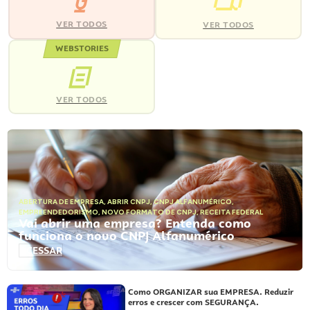
VER TODOS
VER TODOS
WEBSTORIES
VER TODOS
ABERTURA DE EMPRESA
,
ABRIR CNPJ
,
CNPJ ALFANUMÉRICO
,
EMPREENDEDORISMO
,
NOVO FORMATO DE CNPJ
,
RECEITA FEDERAL
Vai abrir uma empresa? Entenda como
funciona o novo CNPJ Alfanumérico
ACESSAR
Como ORGANIZAR sua EMPRESA. Reduzir
erros e crescer com SEGURANÇA.