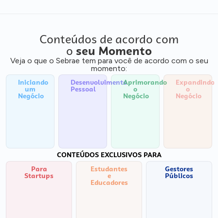
Conteúdos de acordo com
o
seu Momento
Veja o que o Sebrae tem para você de acordo com o seu
momento:
Iniciando
Desenvolvimento
Aprimorando
Expandindo
um
Pessoal
o
o
Negócio
Negócio
Negócio
CONTEÚDOS EXCLUSIVOS PARA
Para
Estudantes
Gestores
Startups
e
Públicos
Educadores