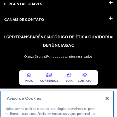
PERGUNTAS CHAVES​
CANAIS DE CONTATO
LGPD
TRANSPARÊNCIA
CÓDIGO DE ÉTICA
OUVIDORIA
DENÚNCIA
SAC
© 2024 Sebrae/PR. Todos os direitos reservados.
INICIO
CONTEÚDOS
LOJA
CONTATO
Aviso de Cookies
Nós usamos cookies e outras tecnologias semelhantes para
melhorar a sua experiência em nossos serviços, personalizar