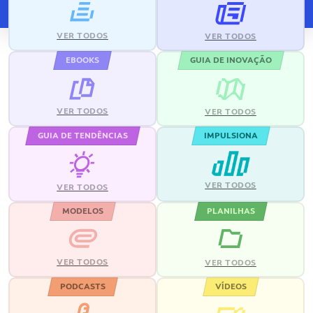
VER TODOS
VER TODOS
EBOOKS
GUIA DE INOVAÇÃO
VER TODOS
VER TODOS
GUIA DE TENDÊNCIAS
IMPULSIONA
VER TODOS
VER TODOS
MODELOS
PLANILHAS
VER TODOS
VER TODOS
PODCASTS
VÍDEOS