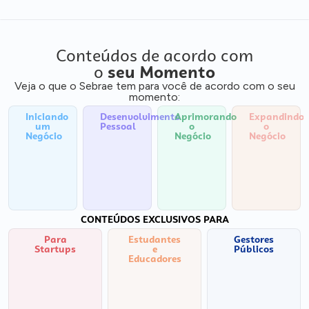
Conteúdos de acordo com
o
seu Momento
Veja o que o Sebrae tem para você de acordo com o seu
momento:
Iniciando
Desenvolvimento
Aprimorando
Expandindo
um
Pessoal
o
o
Negócio
Negócio
Negócio
CONTEÚDOS EXCLUSIVOS PARA
Para
Estudantes
Gestores
Startups
e
Públicos
Educadores