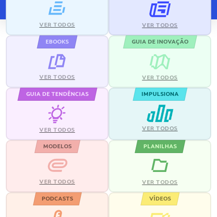
VER TODOS
VER TODOS
EBOOKS
GUIA DE INOVAÇÃO
VER TODOS
VER TODOS
GUIA DE TENDÊNCIAS
IMPULSIONA
VER TODOS
VER TODOS
MODELOS
PLANILHAS
VER TODOS
VER TODOS
PODCASTS
VÍDEOS