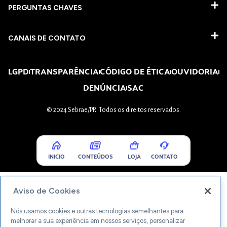
PERGUNTAS CHAVES​
CANAIS DE CONTATO
LGPD
TRANSPARÊNCIA
CÓDIGO DE ÉTICA
OUVIDORIA
DENÚNCIA
SAC
© 2024 Sebrae/PR. Todos os direitos reservados.
INICIO
CONTEÚDOS
LOJA
CONTATO
Aviso de Cookies
Nós usamos cookies e outras tecnologias semelhantes para
melhorar a sua experiência em nossos serviços, personalizar