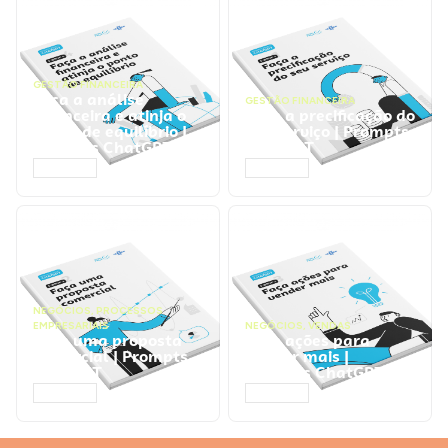
GESTÃO FINANCEIRA
Faça a análise
GESTÃO FINANCEIRA
financeira e atinja o
Faça a precificação do
ponto de equilíbrio |
seu serviço | Prompts
Prompts ChatGPT
ChatGPT
ACESSAR
ACESSAR
NEGÓCIOS
,
PROCESSOS
EMPRESARIAIS
NEGÓCIOS
,
VENDAS
Faça uma proposta
Faça ações para
comercial | Prompts
vender mais |
ChatGPT
Prompts ChatGPT
ACESSAR
ACESSAR