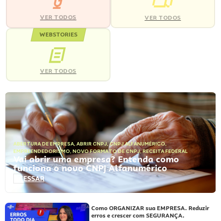
VER TODOS
VER TODOS
WEBSTORIES
VER TODOS
ABERTURA DE EMPRESA
,
ABRIR CNPJ
,
CNPJ ALFANUMÉRICO
,
EMPREENDEDORISMO
,
NOVO FORMATO DE CNPJ
,
RECEITA FEDERAL
Vai abrir uma empresa? Entenda como
funciona o novo CNPJ Alfanumérico
ACESSAR
Como ORGANIZAR sua EMPRESA. Reduzir
erros e crescer com SEGURANÇA.