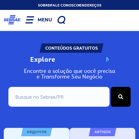
SOBRE
FALE CONOSCO
ENDEREÇOS
MENU
CONTEÚDOS GRATUITOS
Explore
N
o
s
s
o
s
A
Encontre a solução que você precisa
e Transforme Seu Negócio
ARQUIVOS
ARTIGOS