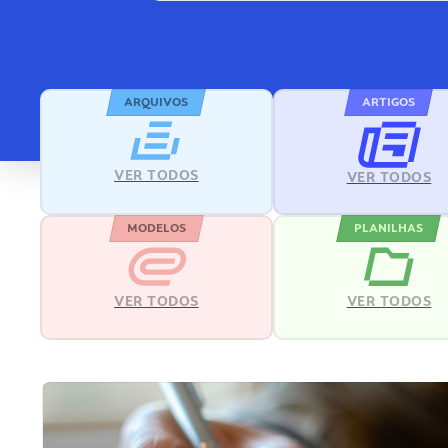
ARQUIVOS
ARTIGOS
VER TODOS
VER TODOS
MODELOS
PLANILHAS
VER TODOS
VER TODOS