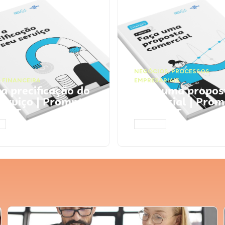
NEGÓCIOS
,
PROCESSOS
 FINANCEIRA
EMPRESARIAIS
 a precificação do
Faça uma propos
serviço | Prompts
comercial | Prom
tGPT
ChatGPT
AR
ACESSAR