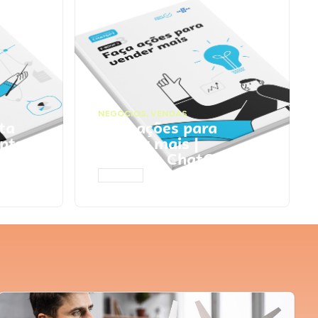
NEGÓCIOS
,
VENDAS
ta
Faça ações para
pts
vender mais |
Prompts ChatGPT
ACESSAR