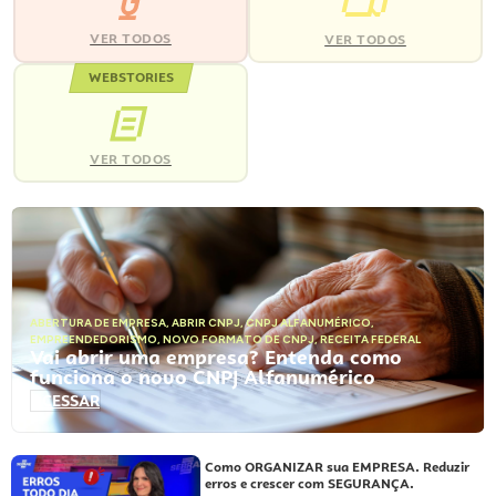
VER TODOS
VER TODOS
WEBSTORIES
VER TODOS
ABERTURA DE EMPRESA
,
ABRIR CNPJ
,
CNPJ ALFANUMÉRICO
,
EMPREENDEDORISMO
,
NOVO FORMATO DE CNPJ
,
RECEITA FEDERAL
Vai abrir uma empresa? Entenda como
funciona o novo CNPJ Alfanumérico
ACESSAR
Como ORGANIZAR sua EMPRESA. Reduzir
erros e crescer com SEGURANÇA.