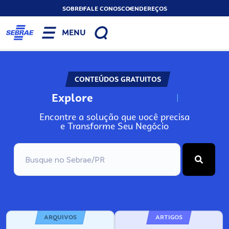
SOBRE
FALE CONOSCO
ENDEREÇOS
MENU
CONTEÚDOS GRATUITOS
Explore
N
o
s
s
o
s
A
Encontre a solução que você precisa
e Transforme Seu Negócio
ARQUIVOS
ARTIGOS