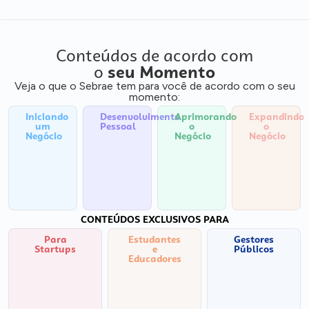
Conteúdos de acordo com
o
seu Momento
Veja o que o Sebrae tem para você de acordo com o seu
momento:
Iniciando
Desenvolvimento
Aprimorando
Expandindo
um
Pessoal
o
o
Negócio
Negócio
Negócio
CONTEÚDOS EXCLUSIVOS PARA
Para
Estudantes
Gestores
Startups
e
Públicos
Educadores