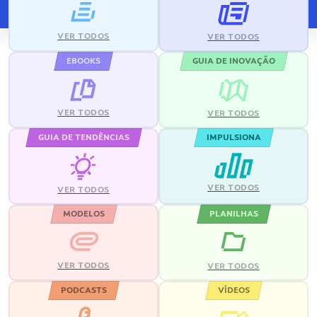
VER TODOS
VER TODOS
EBOOKS
GUIA DE INOVAÇÃO
VER TODOS
VER TODOS
GUIA DE TENDÊNCIAS
IMPULSIONA
VER TODOS
VER TODOS
MODELOS
PLANILHAS
VER TODOS
VER TODOS
PODCASTS
VÍDEOS