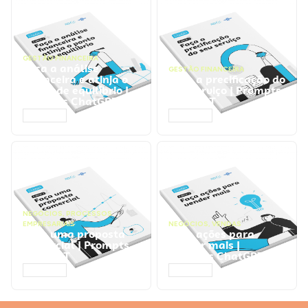
GESTÃO FINANCEIRA
Faça a análise
GESTÃO FINANCEIRA
financeira e atinja o
Faça a precificação do
ponto de equilíbrio |
seu serviço | Prompts
Prompts ChatGPT
ChatGPT
ACESSAR
ACESSAR
NEGÓCIOS
,
PROCESSOS
EMPRESARIAIS
NEGÓCIOS
,
VENDAS
Faça uma proposta
Faça ações para
comercial | Prompts
vender mais |
ChatGPT
Prompts ChatGPT
ACESSAR
ACESSAR