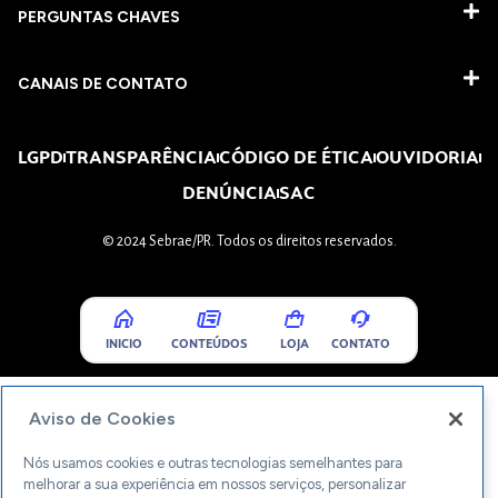
PERGUNTAS CHAVES​
CANAIS DE CONTATO
LGPD
TRANSPARÊNCIA
CÓDIGO DE ÉTICA
OUVIDORIA
DENÚNCIA
SAC
© 2024 Sebrae/PR. Todos os direitos reservados.
INICIO
CONTEÚDOS
LOJA
CONTATO
Aviso de Cookies
Nós usamos cookies e outras tecnologias semelhantes para
melhorar a sua experiência em nossos serviços, personalizar