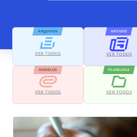
ARQUIVOS
ARTIGOS
VER TODOS
VER TODOS
MODELOS
PLANILHAS
VER TODOS
VER TODOS