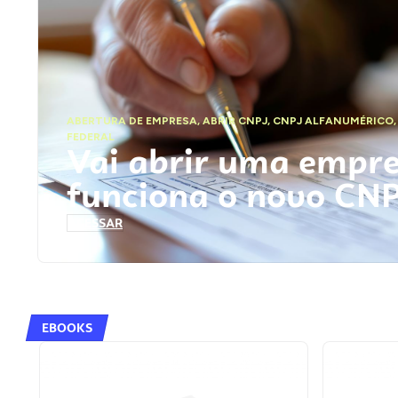
ABERTURA DE EMPRESA
,
ABRIR CNPJ
,
CNPJ ALFANUMÉRICO
FEDERAL
Vai abrir uma empr
funciona o novo CN
ACESSAR
EBOOKS