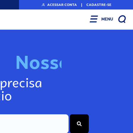
ACESSAR CONTA
|
CADASTRE-SE
MENU
N
o
s
s
o
s
I
n
f
o
precisa
io