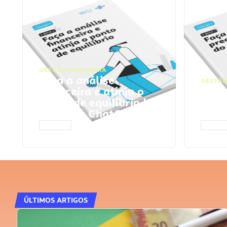
GESTÃO FINANCEIRA
Faça a análise
GESTÃO
financeira e atinja o
Faça
ponto de equilíbrio |
seu 
Prompts ChatGPT
Cha
ACESSAR
ACESS
ÚLTIMOS ARTIGOS