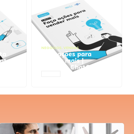
NEGÓCIOS
,
VENDAS
ta
Faça ações para
pts
vender mais |
Prompts ChatGPT
ACESSAR