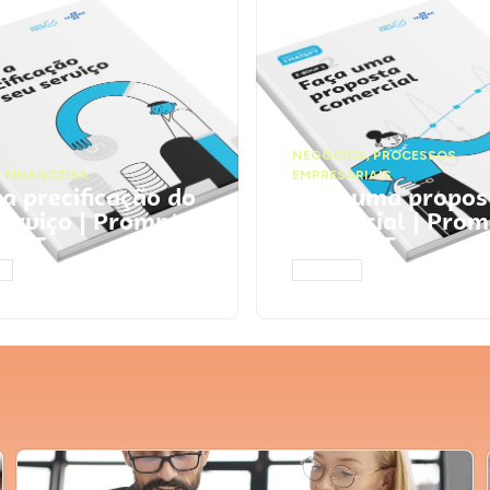
NEGÓCIOS
,
PROCESSOS
 FINANCEIRA
EMPRESARIAIS
 a precificação do
Faça uma propos
serviço | Prompts
comercial | Prom
tGPT
ChatGPT
AR
ACESSAR