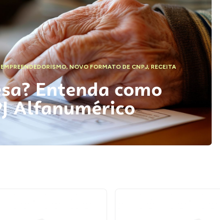
,
EMPREENDEDORISMO
,
NOVO FORMATO DE CNPJ
,
RECEITA
esa? Entenda como
PJ Alfanumérico