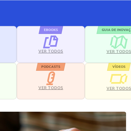
EBOOKS
GUIA DE INOVA
VER TODOS
VER TODO
PODCASTS
VÍDEOS
VER TODOS
VER TODO