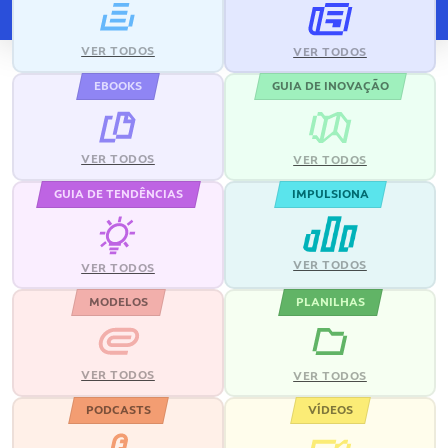
VER TODOS
VER TODOS
EBOOKS
GUIA DE INOVAÇÃO
VER TODOS
VER TODOS
GUIA DE TENDÊNCIAS
IMPULSIONA
VER TODOS
VER TODOS
MODELOS
PLANILHAS
VER TODOS
VER TODOS
PODCASTS
VÍDEOS