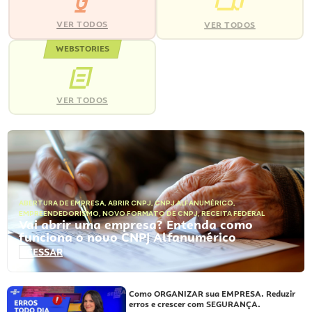
VER TODOS
VER TODOS
WEBSTORIES
VER TODOS
ABERTURA DE EMPRESA
,
ABRIR CNPJ
,
CNPJ ALFANUMÉRICO
,
EMPREENDEDORISMO
,
NOVO FORMATO DE CNPJ
,
RECEITA FEDERAL
Vai abrir uma empresa? Entenda como
funciona o novo CNPJ Alfanumérico
ACESSAR
Como ORGANIZAR sua EMPRESA. Reduzir
erros e crescer com SEGURANÇA.