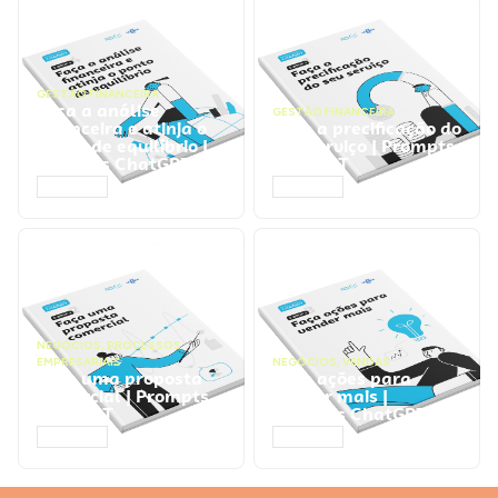
GESTÃO FINANCEIRA
Faça a análise
GESTÃO FINANCEIRA
financeira e atinja o
Faça a precificação do
ponto de equilíbrio |
seu serviço | Prompts
Prompts ChatGPT
ChatGPT
ACESSAR
ACESSAR
NEGÓCIOS
,
PROCESSOS
EMPRESARIAIS
NEGÓCIOS
,
VENDAS
Faça uma proposta
Faça ações para
comercial | Prompts
vender mais |
ChatGPT
Prompts ChatGPT
ACESSAR
ACESSAR