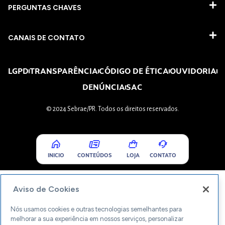
PERGUNTAS CHAVES​
CANAIS DE CONTATO
LGPD
TRANSPARÊNCIA
CÓDIGO DE ÉTICA
OUVIDORIA
DENÚNCIA
SAC
© 2024 Sebrae/PR. Todos os direitos reservados.
INICIO
CONTEÚDOS
LOJA
CONTATO
Aviso de Cookies
Nós usamos cookies e outras tecnologias semelhantes para
melhorar a sua experiência em nossos serviços, personalizar