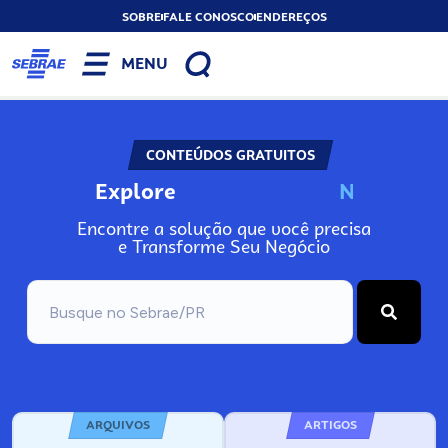
SOBRE
FALE CONOSCO
ENDEREÇOS
MENU
CONTEÚDOS GRATUITOS
Explore
N
o
s
s
o
s
A
Encontre a solução que você precisa
e Transforme Seu Negócio
ARQUIVOS
ARTIGOS