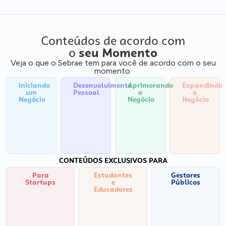
Conteúdos de acordo com
o
seu Momento
Veja o que o Sebrae tem para você de acordo com o seu
momento:
Iniciando
Desenvolvimento
Aprimorando
Expandindo
um
Pessoal
o
o
Negócio
Negócio
Negócio
CONTEÚDOS EXCLUSIVOS PARA
Para
Estudantes
Gestores
Startups
e
Públicos
Educadores