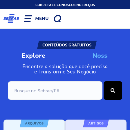
SOBRE
FALE CONOSCO
ENDEREÇOS
MENU
CONTEÚDOS GRATUITOS
Explore
N
o
s
s
o
s
I
n
f
o
Encontre a solução que você precisa
e Transforme Seu Negócio
ARQUIVOS
ARTIGOS