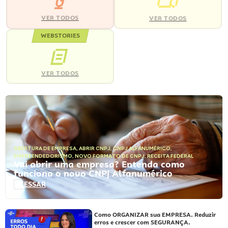
VER TODOS
VER TODOS
WEBSTORIES
VER TODOS
ABERTURA DE EMPRESA
,
ABRIR CNPJ
,
CNPJ ALFANUMÉRICO
,
EMPREENDEDORISMO
,
NOVO FORMATO DE CNPJ
,
RECEITA FEDERAL
Vai abrir uma empresa? Entenda como
funciona o novo CNPJ Alfanumérico
ACESSAR
Como ORGANIZAR sua EMPRESA. Reduzir
erros e crescer com SEGURANÇA.