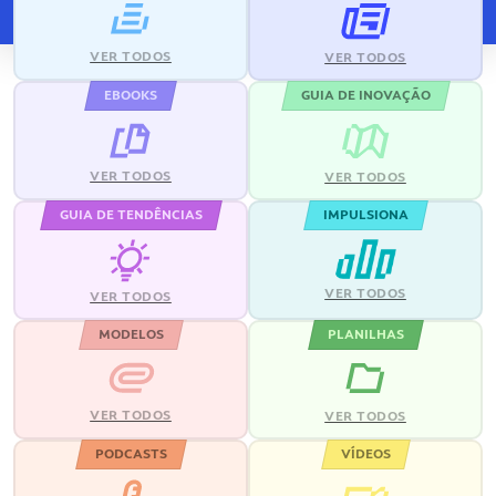
VER TODOS
VER TODOS
EBOOKS
GUIA DE INOVAÇÃO
VER TODOS
VER TODOS
GUIA DE TENDÊNCIAS
IMPULSIONA
VER TODOS
VER TODOS
MODELOS
PLANILHAS
VER TODOS
VER TODOS
PODCASTS
VÍDEOS