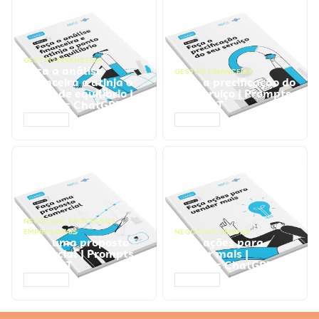
GESTÃO FINANCEIRA
Faça a análise
GESTÃO FINANCEIRA
financeira e atinja o
Faça a precificação do
ponto de equilíbrio |
seu serviço | Prompts
Prompts ChatGPT
ChatGPT
ACESSAR
ACESSAR
NEGÓCIOS
,
PROCESSOS
EMPRESARIAIS
NEGÓCIOS
,
VENDAS
Faça uma proposta
Faça ações para
comercial | Prompts
vender mais |
ChatGPT
Prompts ChatGPT
ACESSAR
ACESSAR