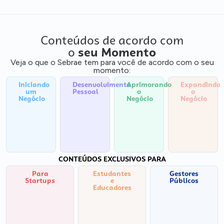
Conteúdos de acordo com
o
seu Momento
Veja o que o Sebrae tem para você de acordo com o seu
momento:
Iniciando
Desenvolvimento
Aprimorando
Expandindo
um
Pessoal
o
o
Negócio
Negócio
Negócio
CONTEÚDOS EXCLUSIVOS PARA
Para
Estudantes
Gestores
Startups
e
Públicos
Educadores