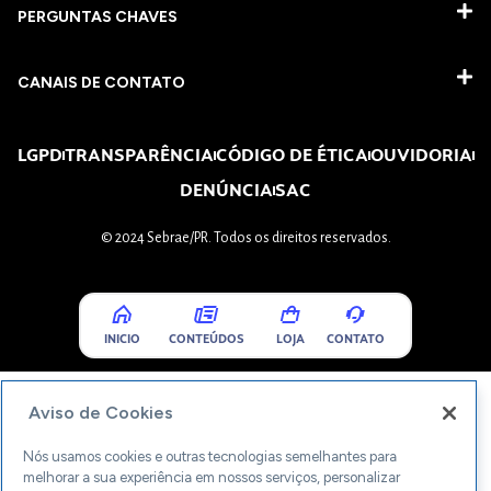
PERGUNTAS CHAVES​
CANAIS DE CONTATO
LGPD
TRANSPARÊNCIA
CÓDIGO DE ÉTICA
OUVIDORIA
DENÚNCIA
SAC
© 2024 Sebrae/PR. Todos os direitos reservados.
INICIO
CONTEÚDOS
LOJA
CONTATO
Aviso de Cookies
Nós usamos cookies e outras tecnologias semelhantes para
melhorar a sua experiência em nossos serviços, personalizar