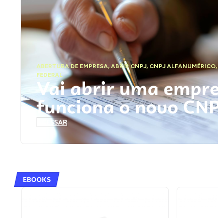
ABERTURA DE EMPRESA
,
ABRIR CNPJ
,
CNPJ ALFANUMÉRICO
FEDERAL
Vai abrir uma empr
funciona o novo CN
ACESSAR
EBOOKS