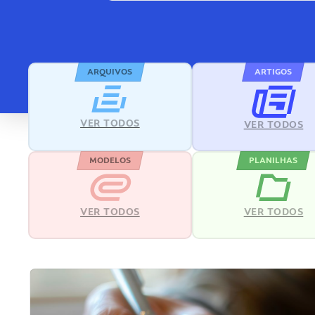
ARQUIVOS
ARTIGOS
VER TODOS
VER TODOS
MODELOS
PLANILHAS
VER TODOS
VER TODOS