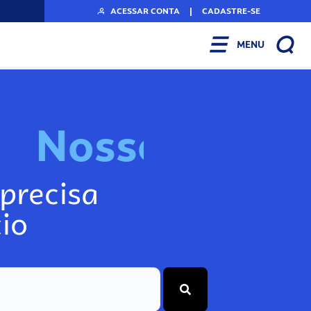
ACESSAR CONTA
|
CADASTRE-SE
MENU
N
o
s
s
o
s
I
n
f
o
g
precisa
io