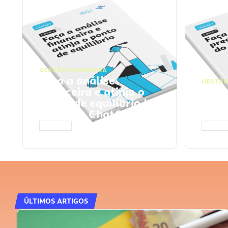
GESTÃO FINANCEIRA
Faça a análise
GESTÃO
financeira e atinja o
Faça
ponto de equilíbrio |
seu 
Prompts ChatGPT
Cha
ACESSAR
ACESS
ÚLTIMOS ARTIGOS