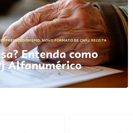
,
EMPREENDEDORISMO
,
NOVO FORMATO DE CNPJ
,
RECEITA
esa? Entenda como
PJ Alfanumérico