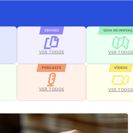
EBOOKS
GUIA DE INOVA
VER TODOS
VER TODO
PODCASTS
VÍDEOS
VER TODOS
VER TODO