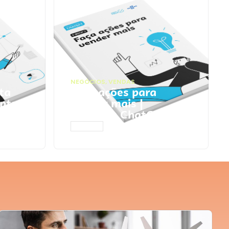
NEGÓCIOS
,
VENDAS
ta
Faça ações para
pts
vender mais |
Prompts ChatGPT
ACESSAR