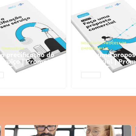
NEGÓCIOS
,
PROCESSOS
 FINANCEIRA
EMPRESARIAIS
 a precificação do
Faça uma propos
serviço | Prompts
comercial | Prom
tGPT
ChatGPT
AR
ACESSAR